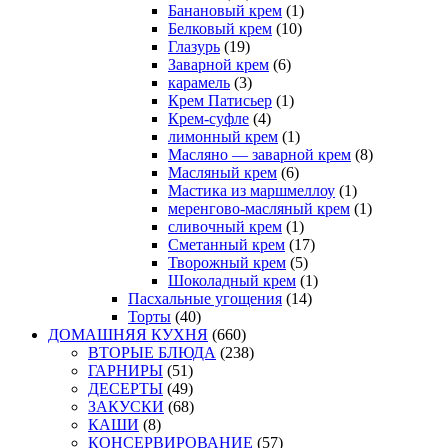
Банановый крем
(1)
Белковый крем
(10)
Глазурь
(19)
Заварной крем
(6)
карамель
(3)
Крем Патисьер
(1)
Крем-суфле
(4)
лимонный крем
(1)
Масляно — заварной крем
(8)
Масляный крем
(6)
Мастика из маршмеллоу
(1)
меренгово-масляный крем
(1)
сливочный крем
(1)
Сметанный крем
(17)
Творожный крем
(5)
Шоколадный крем
(1)
Пасхальные угощения
(14)
Торты
(40)
ДОМАШНЯЯ КУХНЯ
(660)
ВТОРЫЕ БЛЮДА
(238)
ГАРНИРЫ
(51)
ДЕСЕРТЫ
(49)
ЗАКУСКИ
(68)
КАШИ
(8)
КОНСЕРВИРОВАНИЕ
(57)