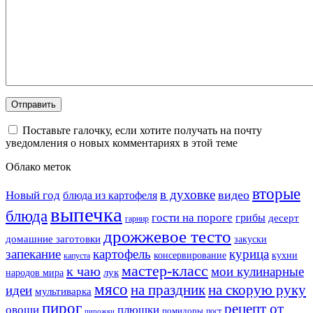
Поставьте галочку, если хотите получать на почту
уведомления о новых комментариях в этой теме
Облако меток
вторые
в духовке
видео
Новый год
блюда из картофеля
выпечка
блюда
гости на пороге
грибы
десерт
гарнир
дрожжевое тесто
домашние заготовки
закуски
запекание
картофель
курица
кухни
консервирование
капуста
мастер-класс
к чаю
мои кулинарные
лук
народов мира
мясо
на праздник
на скорую руку
идеи
мультиварка
пирог
рецепт от
овощи
плюшки
помидоры
пост
пирожки