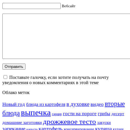
Вебсайт
Поставьте галочку, если хотите получать на почту
уведомления о новых комментариях в этой теме
Облако меток
вторые
в духовке
видео
Новый год
блюда из картофеля
выпечка
блюда
гости на пороге
грибы
десерт
гарнир
дрожжевое тесто
домашние заготовки
закуски
запекание
картофель
курица
кухни
консервирование
капуста