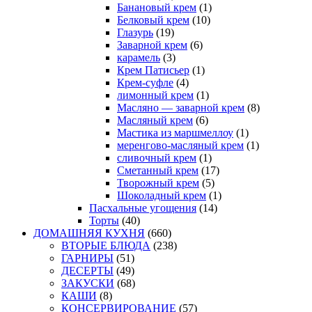
Банановый крем
(1)
Белковый крем
(10)
Глазурь
(19)
Заварной крем
(6)
карамель
(3)
Крем Патисьер
(1)
Крем-суфле
(4)
лимонный крем
(1)
Масляно — заварной крем
(8)
Масляный крем
(6)
Мастика из маршмеллоу
(1)
меренгово-масляный крем
(1)
сливочный крем
(1)
Сметанный крем
(17)
Творожный крем
(5)
Шоколадный крем
(1)
Пасхальные угощения
(14)
Торты
(40)
ДОМАШНЯЯ КУХНЯ
(660)
ВТОРЫЕ БЛЮДА
(238)
ГАРНИРЫ
(51)
ДЕСЕРТЫ
(49)
ЗАКУСКИ
(68)
КАШИ
(8)
КОНСЕРВИРОВАНИЕ
(57)