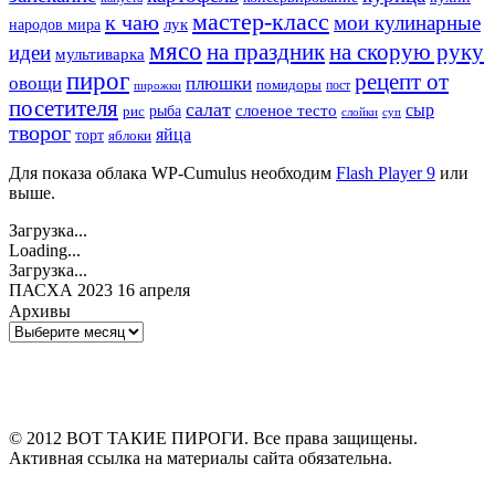
мастер-класс
к чаю
мои кулинарные
лук
народов мира
мясо
на праздник
на скорую руку
идеи
мультиварка
пирог
рецепт от
овощи
плюшки
помидоры
пост
пирожки
посетителя
салат
сыр
рыба
слоеное тесто
рис
суп
слойки
творог
яйца
торт
яблоки
Для показа облака WP-Cumulus необходим
Flash Player 9
или
выше.
Загрузка...
Loading...
Загрузка...
ПАСХА 2023 16 апреля
Архивы
Архивы
© 2012 ВОТ ТАКИЕ ПИРОГИ. Все права защищены.
Активная ссылка на материалы сайта обязательна.