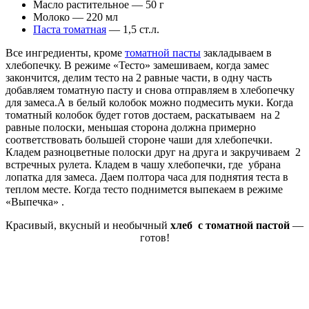
Масло растительное — 50 г
Молоко — 220 мл
Паста томатная
— 1,5 ст.л.
Все ингредиенты, кроме
томатной пасты
закладываем в
хлебопечку. В режиме «Тесто» замешиваем, когда замес
закончится, делим тесто на 2 равные части, в одну часть
добавляем томатную пасту и снова отправляем в хлебопечку
для замеса.А в белый колобок можно подмесить муки. Когда
томатный колобок будет готов достаем, раскатываем на 2
равные полоски, меньшая сторона должна примерно
соответствовать большей стороне чаши для хлебопечки.
Кладем разноцветные полоски друг на друга и закручиваем 2
встречных рулета. Кладем в чашу хлебопечки, где убрана
лопатка для замеса. Даем полтора часа для поднятия теста в
теплом месте. Когда тесто поднимется выпекаем в режиме
«Выпечка» .
Красивый, вкусный и необычный
хлеб с томатной пастой
—
готов!