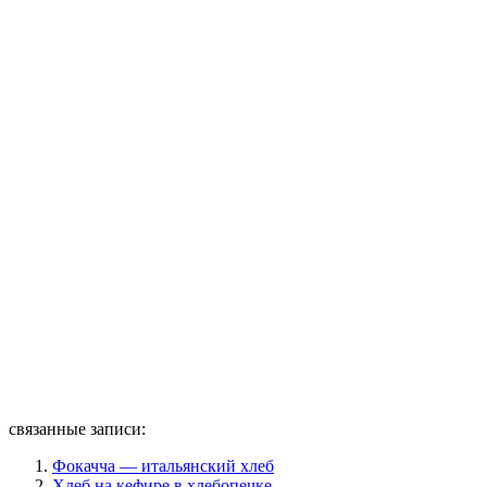
связанные записи:
Фокачча — итальянский хлеб
Хлеб на кефире в хлебопечке