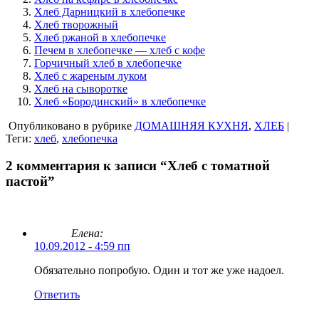
Хлеб Дарницкий в хлебопечке
Хлеб творожный
Хлеб ржаной в хлебопечке
Печем в хлебопечке — хлеб с кофе
Горчичный хлеб в хлебопечке
Хлеб с жареным луком
Хлеб на сыворотке
Хлеб «Бородинский» в хлебопечке
Опубликовано в рубрике
ДОМАШНЯЯ КУХНЯ
,
ХЛЕБ
|
Теги:
хлеб
,
хлебопечка
2 комментария к записи “Хлеб с томатной
пастой”
Елена:
10.09.2012 - 4:59 пп
Обязательно попробую. Один и тот же уже надоел.
Ответить