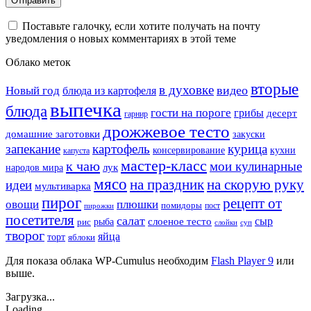
Поставьте галочку, если хотите получать на почту
уведомления о новых комментариях в этой теме
Облако меток
вторые
в духовке
видео
Новый год
блюда из картофеля
выпечка
блюда
гости на пороге
грибы
десерт
гарнир
дрожжевое тесто
домашние заготовки
закуски
запекание
картофель
курица
кухни
консервирование
капуста
мастер-класс
к чаю
мои кулинарные
лук
народов мира
мясо
на праздник
на скорую руку
идеи
мультиварка
пирог
рецепт от
овощи
плюшки
помидоры
пост
пирожки
посетителя
салат
сыр
рыба
слоеное тесто
рис
суп
слойки
творог
яйца
торт
яблоки
Для показа облака WP-Cumulus необходим
Flash Player 9
или
выше.
Загрузка...
Loading...