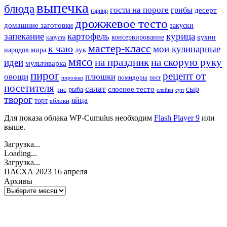
выпечка
блюда
гости на пороге
грибы
десерт
гарнир
дрожжевое тесто
домашние заготовки
закуски
запекание
картофель
курица
кухни
консервирование
капуста
мастер-класс
к чаю
мои кулинарные
лук
народов мира
мясо
на праздник
на скорую руку
идеи
мультиварка
пирог
рецепт от
овощи
плюшки
помидоры
пост
пирожки
посетителя
салат
сыр
рыба
слоеное тесто
рис
суп
слойки
творог
яйца
торт
яблоки
Для показа облака WP-Cumulus необходим
Flash Player 9
или
выше.
Загрузка...
Loading...
Загрузка...
ПАСХА 2023 16 апреля
Архивы
Архивы