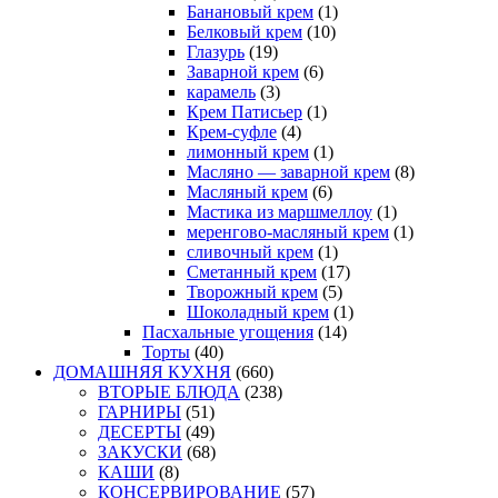
Банановый крем
(1)
Белковый крем
(10)
Глазурь
(19)
Заварной крем
(6)
карамель
(3)
Крем Патисьер
(1)
Крем-суфле
(4)
лимонный крем
(1)
Масляно — заварной крем
(8)
Масляный крем
(6)
Мастика из маршмеллоу
(1)
меренгово-масляный крем
(1)
сливочный крем
(1)
Сметанный крем
(17)
Творожный крем
(5)
Шоколадный крем
(1)
Пасхальные угощения
(14)
Торты
(40)
ДОМАШНЯЯ КУХНЯ
(660)
ВТОРЫЕ БЛЮДА
(238)
ГАРНИРЫ
(51)
ДЕСЕРТЫ
(49)
ЗАКУСКИ
(68)
КАШИ
(8)
КОНСЕРВИРОВАНИЕ
(57)