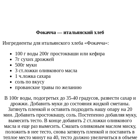
Фокачча — итальянский хлеб
Ингредиенты для итальянского хлеба «Фокачча»:
100 г воды 200г простокваши или кефира
7г сухих дрожжей
500г муки
3 ст.ложки оливкового масла
1 ч.ложка сахара
соль по вкусу
прованские травы по желанию
В 100г воды, подогретых до 35-40 градусов, развести сахар и
дрожжи. Добавить муки до состояния жидкой сметаны.
Затянуть пленкой и оставить подходить нашу опару на 20
мин. Добавить простоквашу, соль. Постепенно добавляя муку,
вымесить тесто. В конце добавить 2 ст.ложки оливкового
масла и еще раз вымесить. Смазать оливковым маслом миску,
положить в нее тесто, снова затянуть пленкой и поставить в
теплое место минут на 40, тесто должно увеличиться в объеме