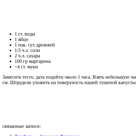
1 ст. воды
1 яйцо
1 пак. сух дрожжей
1/3 ч.л. соли
2 ч.л. сахара
100 гр маргарина
~4 ст. муки
Замесить тесто, дать подойти около 1 часа. Взять небольшую час
см. Штрудели уложить на поверхность нашей тушеной капусты
связанные записи: