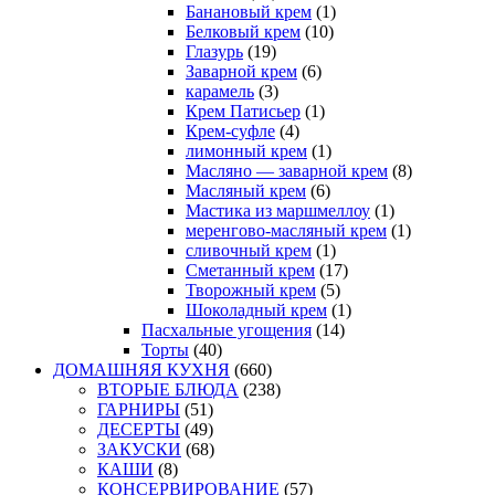
Банановый крем
(1)
Белковый крем
(10)
Глазурь
(19)
Заварной крем
(6)
карамель
(3)
Крем Патисьер
(1)
Крем-суфле
(4)
лимонный крем
(1)
Масляно — заварной крем
(8)
Масляный крем
(6)
Мастика из маршмеллоу
(1)
меренгово-масляный крем
(1)
сливочный крем
(1)
Сметанный крем
(17)
Творожный крем
(5)
Шоколадный крем
(1)
Пасхальные угощения
(14)
Торты
(40)
ДОМАШНЯЯ КУХНЯ
(660)
ВТОРЫЕ БЛЮДА
(238)
ГАРНИРЫ
(51)
ДЕСЕРТЫ
(49)
ЗАКУСКИ
(68)
КАШИ
(8)
КОНСЕРВИРОВАНИЕ
(57)