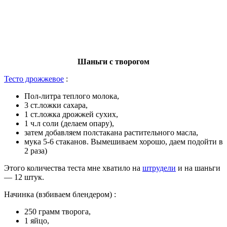
Шаньги с творогом
Тесто дрожжевое
:
Пол-литра теплого молока,
3 ст.ложки сахара,
1 ст.ложка дрожжей сухих,
1 ч.л соли (делаем опару),
затем добавляем полстакана растительного масла,
мука 5-6 стаканов. Вымешиваем хорошо, даем подойти в
2 раза)
Этого количества теста мне хватило на
штрудели
и на шаньги
— 12 штук.
Начинка (взбиваем блендером) :
250 грамм творога,
1 яйцо,