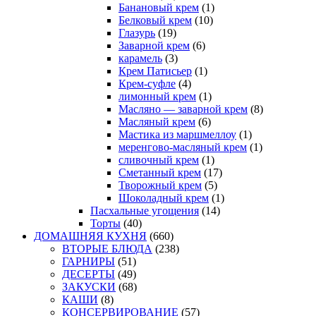
Банановый крем
(1)
Белковый крем
(10)
Глазурь
(19)
Заварной крем
(6)
карамель
(3)
Крем Патисьер
(1)
Крем-суфле
(4)
лимонный крем
(1)
Масляно — заварной крем
(8)
Масляный крем
(6)
Мастика из маршмеллоу
(1)
меренгово-масляный крем
(1)
сливочный крем
(1)
Сметанный крем
(17)
Творожный крем
(5)
Шоколадный крем
(1)
Пасхальные угощения
(14)
Торты
(40)
ДОМАШНЯЯ КУХНЯ
(660)
ВТОРЫЕ БЛЮДА
(238)
ГАРНИРЫ
(51)
ДЕСЕРТЫ
(49)
ЗАКУСКИ
(68)
КАШИ
(8)
КОНСЕРВИРОВАНИЕ
(57)