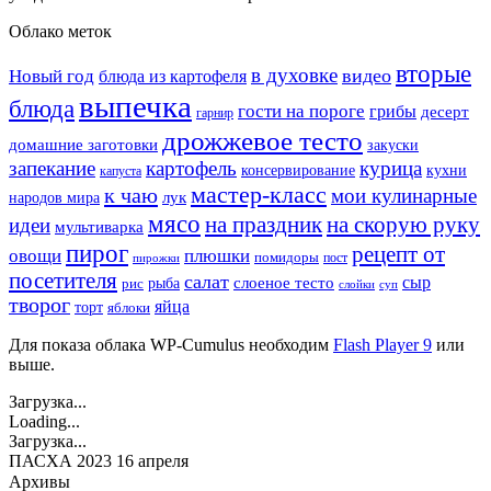
Облако меток
вторые
в духовке
видео
Новый год
блюда из картофеля
выпечка
блюда
гости на пороге
грибы
десерт
гарнир
дрожжевое тесто
домашние заготовки
закуски
запекание
картофель
курица
кухни
консервирование
капуста
мастер-класс
к чаю
мои кулинарные
лук
народов мира
мясо
на праздник
на скорую руку
идеи
мультиварка
пирог
рецепт от
овощи
плюшки
помидоры
пост
пирожки
посетителя
салат
сыр
рыба
слоеное тесто
рис
суп
слойки
творог
яйца
торт
яблоки
Для показа облака WP-Cumulus необходим
Flash Player 9
или
выше.
Загрузка...
Loading...
Загрузка...
ПАСХА 2023 16 апреля
Архивы