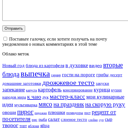
Поставьте галочку, если хотите получать на почту
уведомления о новых комментариях в этой теме
Облако меток
вторые
в духовке
видео
Новый год
блюда из картофеля
выпечка
блюда
гости на пороге
грибы
десерт
гарнир
дрожжевое тесто
домашние заготовки
закуски
запекание
картофель
курица
кухни
консервирование
капуста
мастер-класс
к чаю
мои кулинарные
лук
народов мира
мясо
на праздник
на скорую руку
идеи
мультиварка
пирог
рецепт от
овощи
плюшки
помидоры
пост
пирожки
посетителя
салат
сыр
рыба
слоеное тесто
рис
суп
слойки
творог
яйца
торт
яблоки