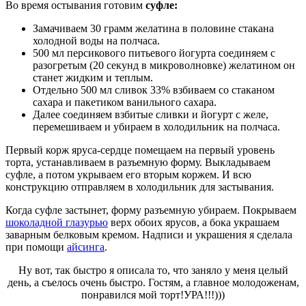
Во время остывания готовим
суфле:
Замачиваем 30 грамм желатина в половине стакана
холодной воды на полчаса.
500 мл персикового питьевого йогурта соединяем с
разогретым (20 секунд в микроволновке) желатином он
станет жидким и теплым.
Отдельно 500 мл сливок 33% взбиваем со стаканом
сахара и пакетиком ванильного сахара.
Далее соединяем взбитые сливки и йогурт с желе,
перемешиваем и убираем в холодильник на полчаса.
Первый корж яруса-сердце помещаем на первый уровень
торта, устанавливаем в разъемную форму. Выкладываем
суфле, а потом укрываем его вторым коржем. И всю
конструкцию отправляем в холодильник для застывания.
Когда суфле застынет, форму разъемную убираем. Покрываем
шоколадной глазурью
верх обоих ярусов, а бока украшаем
заварным белковым кремом. Надписи и украшения я сделала
при помощи
айсинга
.
Ну вот, так быстро я описала то, что заняло у меня целый
день, а съелось очень быстро. Гостям, а главное молодоженам,
понравился мой торт!УРА!!!)))