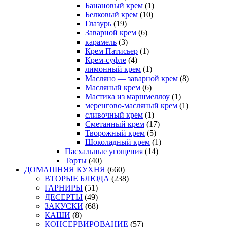
Банановый крем
(1)
Белковый крем
(10)
Глазурь
(19)
Заварной крем
(6)
карамель
(3)
Крем Патисьер
(1)
Крем-суфле
(4)
лимонный крем
(1)
Масляно — заварной крем
(8)
Масляный крем
(6)
Мастика из маршмеллоу
(1)
меренгово-масляный крем
(1)
сливочный крем
(1)
Сметанный крем
(17)
Творожный крем
(5)
Шоколадный крем
(1)
Пасхальные угощения
(14)
Торты
(40)
ДОМАШНЯЯ КУХНЯ
(660)
ВТОРЫЕ БЛЮДА
(238)
ГАРНИРЫ
(51)
ДЕСЕРТЫ
(49)
ЗАКУСКИ
(68)
КАШИ
(8)
КОНСЕРВИРОВАНИЕ
(57)