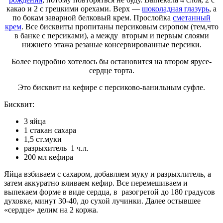
какао и 2 с грецкими орехами. Верх —
шоколадная глазурь
, а
по бокам заварной белковый крем. Прослойка
сметанный
крем
. Все бисквиты пропитаны персиковым сиропом (тем,что
в банке с персиками), а между вторым и первым слоями
нижнего этажа резаные консервированные персики.
Более подробно хотелось бы остановится на втором ярусе-
сердце торта.
Это бисквит на кефире с персиково-ванильным суфле.
Бисквит:
3 яйца
1 стакан сахара
1,5 ст.муки
разрыхитель 1 ч.л.
200 мл кефира
Яйца взбиваем с сахаром, добавляем муку и разрыхлитель, а
затем аккуратно вливаем кефир. Все перемешиваем и
выпекаем форме в виде сердца, в разогретой до 180 градусов
духовке, минут 30-40, до сухой лучинки. Далее остывшее
«сердце» делим на 2 коржа.