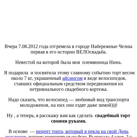
Вчера 7.08.2012 года отгремела в городе Набережные Челны
первая в его истории ВЕЛОсвадьба.
Невестой на которой была моя племянница Нина.
Я подарила и посвятила этому славному событию торт весом
около 7 кг, украшенный
айсингом
в виде велосипедов,
ставших официальным средством передвижения их
нетривиального свадебного кортежа.
Надо сказать, что велосипед — любимый вид транспорта
молодоженов, на них они ездят даже зимой)))!
Ну , а теперь, я расскажу вам как сделать
свадебный торт
своими руками.
В основе —
рецепт торта, который я пекла на свой День
рождения
, потому повторяться не буду. Выпекала 4 слоя, 2 с