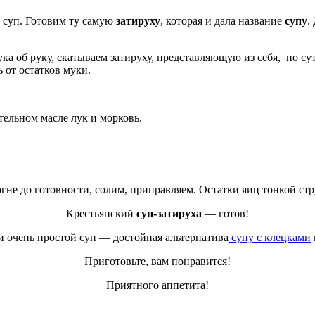
в суп. Готовим ту самую
затируху
, которая и дала название
супу
.
ука об руку, скатываем затируху, представляющую из себя, по су
ь от остатков муки.
тельном масле лук и морковь.
гне до готовности, солим, приправляем. Остатки яиц тонкой ст
Крестьянский
суп-затируха
— готов!
 очень простой суп — достойная альтернатива
супу с клецками
Приготовьте, вам понравится!
Приятного аппетита!