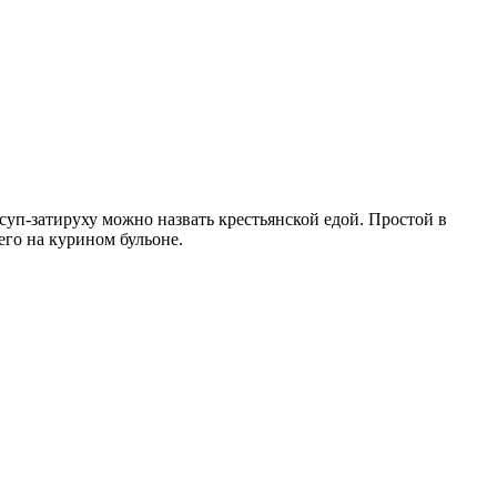
суп-затируху можно назвать крестьянской едой. Простой в
его на курином бульоне.