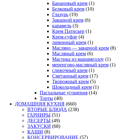
Банановый крем
(1)
Белковый крем
(10)
Глазурь
(19)
Заварной крем
(6)
карамель
(3)
Крем Патисьер
(1)
Крем-суфле
(4)
лимонный крем
(1)
Масляно — заварной крем
(8)
Масляный крем
(6)
Мастика из маршмеллоу
(1)
меренгово-масляный крем
(1)
сливочный крем
(1)
Сметанный крем
(17)
Творожный крем
(5)
Шоколадный крем
(1)
Пасхальные угощения
(14)
Торты
(40)
ДОМАШНЯЯ КУХНЯ
(660)
ВТОРЫЕ БЛЮДА
(238)
ГАРНИРЫ
(51)
ДЕСЕРТЫ
(49)
ЗАКУСКИ
(68)
КАШИ
(8)
КОНСЕРВИРОВАНИЕ
(57)