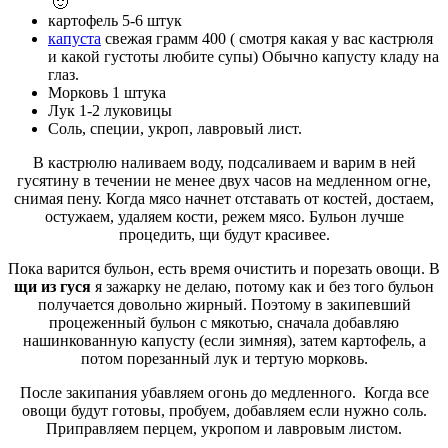
🙂
картофель 5-6 штук
капуста
свежая грамм 400 ( смотря какая у вас кастрюля
и какой густоты любите супы) Обычно капусту кладу на
глаз.
Морковь 1 штука
Лук 1-2 луковицы
Соль, специи, укроп, лавровый лист.
В кастрюлю наливаем воду, подсаливаем и варим в ней
гусятину в течении не менее двух часов на медленном огне,
снимая пену. Когда мясо начнет отставать от костей, достаем,
остужаем, удаляем кости, режем мясо. Бульон лучше
процедить, щи будут красивее.
Пока варится бульон, есть время очистить и порезать овощи. В
щи из гуся
я зажарку не делаю, потому как и без того бульон
получается довольно жирный. Поэтому в закипевший
процеженный бульон с мякотью, сначала добавляю
нашинкованную капусту (если зимняя), затем картофель, а
потом порезанный лук и тертую морковь.
После закипания убавляем огонь до медленного. Когда все
овощи будут готовы, пробуем, добавляем если нужно соль.
Приправляем перцем, укропом и лавровым листом.