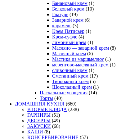
Банановый крем
(1)
Белковый крем
(10)
Глазурь
(19)
Заварной крем
(6)
карамель
(3)
Крем Патисьер
(1)
Крем-суфле
(4)
лимонный крем
(1)
Масляно — заварной крем
(8)
Масляный крем
(6)
Мастика из маршмеллоу
(1)
меренгово-масляный крем
(1)
сливочный крем
(1)
Сметанный крем
(17)
Творожный крем
(5)
Шоколадный крем
(1)
Пасхальные угощения
(14)
Торты
(40)
ДОМАШНЯЯ КУХНЯ
(660)
ВТОРЫЕ БЛЮДА
(238)
ГАРНИРЫ
(51)
ДЕСЕРТЫ
(49)
ЗАКУСКИ
(68)
КАШИ
(8)
КОНСЕРВИРОВАНИЕ
(57)