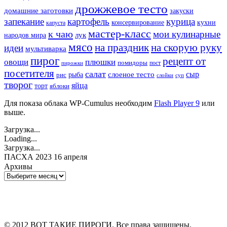
дрожжевое тесто
домашние заготовки
закуски
запекание
картофель
курица
кухни
консервирование
капуста
мастер-класс
к чаю
мои кулинарные
лук
народов мира
мясо
на праздник
на скорую руку
идеи
мультиварка
пирог
рецепт от
овощи
плюшки
помидоры
пост
пирожки
посетителя
салат
сыр
рыба
слоеное тесто
рис
суп
слойки
творог
яйца
торт
яблоки
Для показа облака WP-Cumulus необходим
Flash Player 9
или
выше.
Загрузка...
Loading...
Загрузка...
ПАСХА 2023 16 апреля
Архивы
Архивы
© 2012 ВОТ ТАКИЕ ПИРОГИ. Все права защищены.