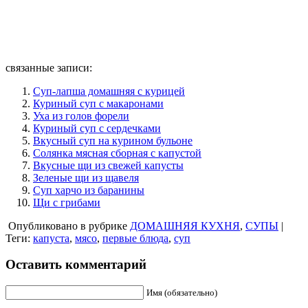
связанные записи:
Суп-лапша домашняя с курицей
Куриный суп с макаронами
Уха из голов форели
Куриный суп с сердечками
Вкусный суп на курином бульоне
Солянка мясная сборная с капустой
Вкусные щи из свежей капусты
Зеленые щи из щавеля
Суп харчо из баранины
Щи с грибами
Опубликовано в рубрике
ДОМАШНЯЯ КУХНЯ
,
СУПЫ
|
Теги:
капуста
,
мясо
,
первые блюда
,
суп
Оставить комментарий
Имя (обязательно)