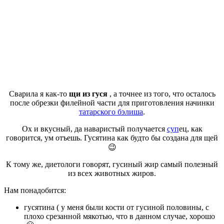
Сварила я как-то
щи из гуся
, а точнее из того, что осталось
после обрезки филейной части для приготовления начинки
татарского бэлиша
.
Ох и вкусный, да наваристый получается
суп
ец, как
говорится, ум отъешь. Гусятина как будто бы создана для щей
😉
К тому же, диетологи говорят, гусиный жир самый полезный
из всех животных жиров.
Нам понадобится:
гусятина ( у меня были кости от гусиной половины, с
плохо срезанной мякотью, что в данном случае, хорошо