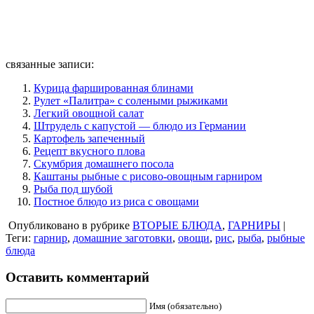
связанные записи:
Курица фаршированная блинами
Рулет «Палитра» с солеными рыжиками
Легкий овощной салат
Штрудель с капустой — блюдо из Германии
Картофель запеченный
Рецепт вкусного плова
Скумбрия домашнего посола
Каштаны рыбные с рисово-овощным гарниром
Рыба под шубой
Постное блюдо из риса с овощами
Опубликовано в рубрике
ВТОРЫЕ БЛЮДА
,
ГАРНИРЫ
|
Теги:
гарнир
,
домашние заготовки
,
овощи
,
рис
,
рыба
,
рыбные
блюда
Оставить комментарий
Имя (обязательно)