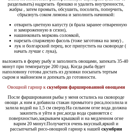
разделывать) надрезать брюшко и удалить внутренности,
жабры , затем промыть, обсушить, посолить, поперчить,
сбрызнуть соком лимона и заполнить начинкой:
отварить цветную капусту (я брала заранее отваренную
и замороженную в сезон),
нашинковать морковь соломкой,
нарезать спаржевую фасоль (тоже заготовка на зиму) ,
лук и болгарский перец, все припустить на сковороде (
начать лучше с лука),
выложить в форму рыбу и заполнить овощами, запекать 35-40
минут при температуре 200 град. Когда рыба будет
наполовину готова достать из духовки посыпать тертым
сыром и майонезом и допекать до готовности.
Овощной гарнир к
скумбрии фаршированной овощами
После фарширования рыбы у меня остались на сковороде
овощи ,к ним я добавила стакан промытого риса,посолила и
залила водой на 1,5 см сверху.На сильном огне вода должна
закипеть и уйти в рис,когда вода сравняется с
поверхностью,закрываем крышкой и на медленном огне
варим 20 минут.Получается очень вкусный,яркий и
рассыпчатый рисо-овощной гарнир к нашей
скумбрии