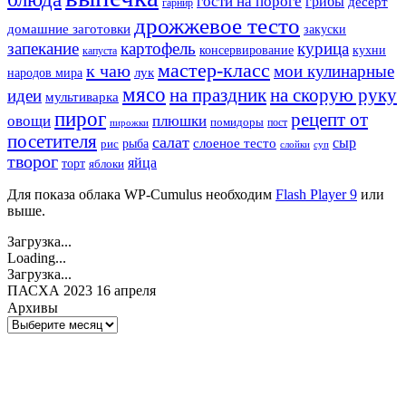
гости на пороге
грибы
десерт
гарнир
дрожжевое тесто
домашние заготовки
закуски
запекание
картофель
курица
кухни
консервирование
капуста
мастер-класс
к чаю
мои кулинарные
лук
народов мира
мясо
на праздник
на скорую руку
идеи
мультиварка
пирог
рецепт от
овощи
плюшки
помидоры
пост
пирожки
посетителя
салат
сыр
рыба
слоеное тесто
рис
суп
слойки
творог
яйца
торт
яблоки
Для показа облака WP-Cumulus необходим
Flash Player 9
или
выше.
Загрузка...
Loading...
Загрузка...
ПАСХА 2023 16 апреля
Архивы
Архивы