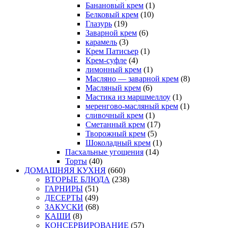
Банановый крем
(1)
Белковый крем
(10)
Глазурь
(19)
Заварной крем
(6)
карамель
(3)
Крем Патисьер
(1)
Крем-суфле
(4)
лимонный крем
(1)
Масляно — заварной крем
(8)
Масляный крем
(6)
Мастика из маршмеллоу
(1)
меренгово-масляный крем
(1)
сливочный крем
(1)
Сметанный крем
(17)
Творожный крем
(5)
Шоколадный крем
(1)
Пасхальные угощения
(14)
Торты
(40)
ДОМАШНЯЯ КУХНЯ
(660)
ВТОРЫЕ БЛЮДА
(238)
ГАРНИРЫ
(51)
ДЕСЕРТЫ
(49)
ЗАКУСКИ
(68)
КАШИ
(8)
КОНСЕРВИРОВАНИЕ
(57)