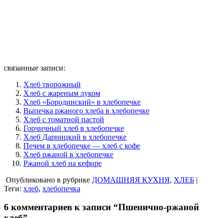
связанные записи:
Хлеб творожный
Хлеб с жареным луком
Хлеб «Бородинский» в хлебопечке
Выпечка ржаного хлеба в хлебопечке
Хлеб с томатной пастой
Горчичный хлеб в хлебопечке
Хлеб Дарницкий в хлебопечке
Печем в хлебопечке — хлеб с кофе
Хлеб ржаной в хлебопечке
Ржаной хлеб на кефире
Опубликовано в рубрике
ДОМАШНЯЯ КУХНЯ
,
ХЛЕБ
|
Теги:
хлеб
,
хлебопечка
6 комментариев к записи “Пшенично-ржаной
хлеб”