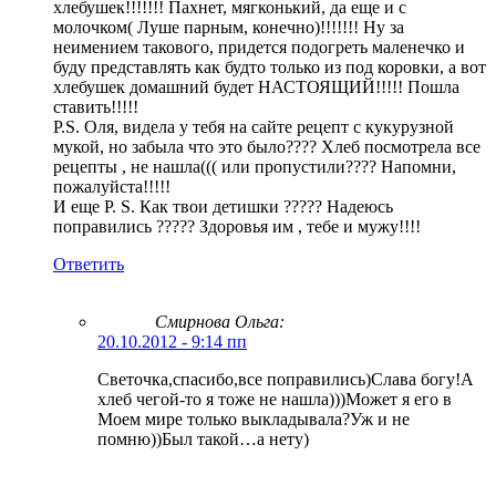
хлебушек!!!!!!! Пахнет, мягконький, да еще и с
молочком( Луше парным, конечно)!!!!!!! Ну за
неимением такового, придется подогреть маленечко и
буду представлять как будто только из под коровки, а вот
хлебушек домашний будет НАСТОЯЩИЙ!!!!! Пошла
ставить!!!!!
P.S. Оля, видела у тебя на сайте рецепт с кукурузной
мукой, но забыла что это было???? Хлеб посмотрела все
рецепты , не нашла((( или пропустили???? Напомни,
пожалуйста!!!!!
И еще P. S. Как твои детишки ????? Надеюсь
поправились ????? Здоровья им , тебе и мужу!!!!
Ответить
Смирнова Ольга
:
20.10.2012 - 9:14 пп
Светочка,спасибо,все поправились)Слава богу!А
хлеб чегой-то я тоже не нашла)))Может я его в
Моем мире только выкладывала?Уж и не
помню))Был такой…а нету)