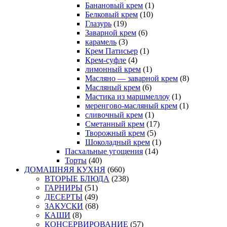
Банановый крем
(1)
Белковый крем
(10)
Глазурь
(19)
Заварной крем
(6)
карамель
(3)
Крем Патисьер
(1)
Крем-суфле
(4)
лимонный крем
(1)
Масляно — заварной крем
(8)
Масляный крем
(6)
Мастика из маршмеллоу
(1)
меренгово-масляный крем
(1)
сливочный крем
(1)
Сметанный крем
(17)
Творожный крем
(5)
Шоколадный крем
(1)
Пасхальные угощения
(14)
Торты
(40)
ДОМАШНЯЯ КУХНЯ
(660)
ВТОРЫЕ БЛЮДА
(238)
ГАРНИРЫ
(51)
ДЕСЕРТЫ
(49)
ЗАКУСКИ
(68)
КАШИ
(8)
КОНСЕРВИРОВАНИЕ
(57)