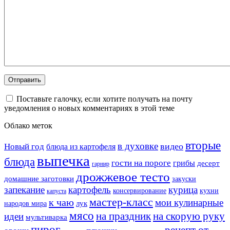
Поставьте галочку, если хотите получать на почту
уведомления о новых комментариях в этой теме
Облако меток
вторые
в духовке
видео
Новый год
блюда из картофеля
выпечка
блюда
гости на пороге
грибы
десерт
гарнир
дрожжевое тесто
домашние заготовки
закуски
запекание
картофель
курица
кухни
консервирование
капуста
мастер-класс
к чаю
мои кулинарные
лук
народов мира
мясо
на праздник
на скорую руку
идеи
мультиварка
пирог
рецепт от