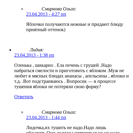
Смирнова Ольга
:
23.04.2013 - 4:27 пп
Яблочки получаются нежные и придают блюду
приятный оттенок)
Лидия:
23.04.2013 - 1:38 пп
Оленька , шикарно . Ела печень с грушей .Надо
набраться смелости и приготовить с яблоком .Муж не
любит в мясных блюдах ананасы , апельсины , яблоки и
т.д. .Вот подстраиваюсь . Вопросик — в процессе
тушения яблоки не потеряли свою форму?
Ответить
Смирнова Ольга
:
23.04.2013 - 1:44 пп
Лидочка,их тушить не надо.Надо лишь
обжарить.Они должны смягчиться,но не надо