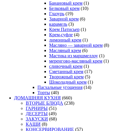
Банановый крем
(1)
Белковый крем
(10)
Глазурь
(19)
Заварной крем
(6)
карамель
(3)
Крем Патисьер
(1)
Крем-суфле
(4)
лимонный крем
(1)
Масляно — заварной крем
(8)
Масляный крем
(6)
Мастика из маршмеллоу
(1)
меренгово-масляный крем
(1)
сливочный крем
(1)
Сметанный крем
(17)
Творожный крем
(5)
Шоколадный крем
(1)
Пасхальные угощения
(14)
Торты
(40)
ДОМАШНЯЯ КУХНЯ
(660)
ВТОРЫЕ БЛЮДА
(238)
ГАРНИРЫ
(51)
ДЕСЕРТЫ
(49)
ЗАКУСКИ
(68)
КАШИ
(8)
КОНСЕРВИРОВАНИЕ
(57)