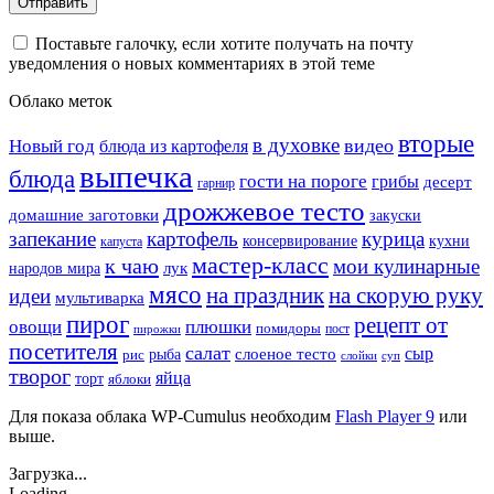
Поставьте галочку, если хотите получать на почту
уведомления о новых комментариях в этой теме
Облако меток
вторые
в духовке
видео
Новый год
блюда из картофеля
выпечка
блюда
гости на пороге
грибы
десерт
гарнир
дрожжевое тесто
домашние заготовки
закуски
запекание
картофель
курица
кухни
консервирование
капуста
мастер-класс
к чаю
мои кулинарные
лук
народов мира
мясо
на праздник
на скорую руку
идеи
мультиварка
пирог
рецепт от
овощи
плюшки
помидоры
пост
пирожки
посетителя
салат
сыр
рыба
слоеное тесто
рис
суп
слойки
творог
яйца
торт
яблоки
Для показа облака WP-Cumulus необходим
Flash Player 9
или
выше.
Загрузка...
Loading...