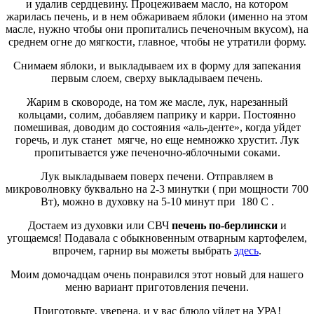
и удалив сердцевину. Процеживаем масло, на котором
жарилась печень, и в нем обжариваем яблоки (именно на этом
масле, нужно чтобы они пропитались печеночным вкусом), на
среднем огне до мягкости, главное, чтобы не утратили форму.
Снимаем яблоки, и выкладываем их в форму для запекания
первым слоем, сверху выкладываем печень.
Жарим в сковороде, на том же масле, лук, нарезанный
кольцами, солим, добавляем паприку и карри. Постоянно
помешивая, доводим до состояния «аль-денте», когда уйдет
горечь, и лук станет мягче, но еще немножко хрустит. Лук
пропитывается уже печеночно-яблочными соками.
Лук выкладываем поверх печени. Отправляем в
микроволновку буквально на 2-3 минутки ( при мощности 700
Вт), можно в духовку на 5-10 минут при 180 С .
Достаем из духовки или СВЧ
печень по-берлински
и
угощаемся! Подавала с обыкновенным отварным картофелем,
впрочем, гарнир вы можеты выбрать
здесь
.
Моим домочадцам очень понравился этот новый для нашего
меню вариант приготовления печени.
Приготовьте, уверена, и у вас блюдо уйдет на УРА!