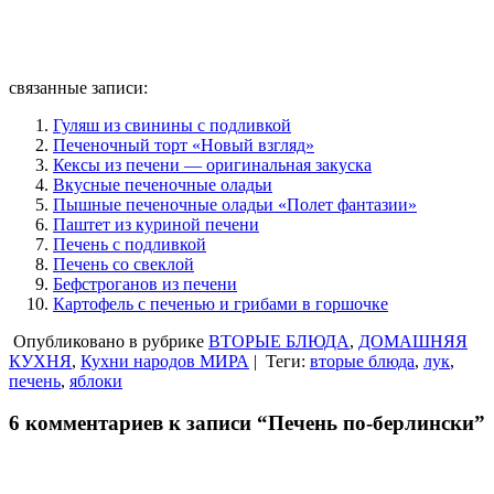
связанные записи:
Гуляш из свинины с подливкой
Печеночный торт «Новый взгляд»
Кексы из печени — оригинальная закуска
Вкусные печеночные оладьи
Пышные печеночные оладьи «Полет фантазии»
Паштет из куриной печени
Печень с подливкой
Печень со свеклой
Бефстроганов из печени
Картофель с печенью и грибами в горшочке
Опубликовано в рубрике
ВТОРЫЕ БЛЮДА
,
ДОМАШНЯЯ
КУХНЯ
,
Кухни народов МИРА
|
Теги:
вторые блюда
,
лук
,
печень
,
яблоки
6 комментариев к записи “Печень по-берлински”