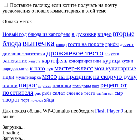
Поставьте галочку, если хотите получать на почту
уведомления о новых комментариях в этой теме
Облако меток
вторые
в духовке
видео
Новый год
блюда из картофеля
выпечка
блюда
гости на пороге
грибы
десерт
гарнир
дрожжевое тесто
домашние заготовки
закуски
запекание
картофель
курица
кухни
консервирование
капуста
мастер-класс
к чаю
мои кулинарные
лук
народов мира
мясо
на праздник
на скорую руку
идеи
мультиварка
пирог
рецепт от
овощи
плюшки
помидоры
пост
пирожки
посетителя
салат
сыр
рыба
слоеное тесто
рис
суп
слойки
творог
яйца
торт
яблоки
Для показа облака WP-Cumulus необходим
Flash Player 9
или
выше.
Загрузка...
Loading...
Загрузка...