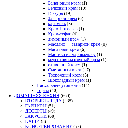
Банановый крем
(1)
Белковый крем
(10)
Глазурь
(19)
Заварной крем
(6)
карамель
(3)
Крем Патисьер
(1)
Крем-суфле
(4)
лимонный крем
(1)
Масляно — заварной крем
(8)
Масляный крем
(6)
Мастика из маршмеллоу
(1)
меренгово-масляный крем
(1)
сливочный крем
(1)
Сметанный крем
(17)
Творожный крем
(5)
Шоколадный крем
(1)
Пасхальные угощения
(14)
Торты
(40)
ДОМАШНЯЯ КУХНЯ
(660)
ВТОРЫЕ БЛЮДА
(238)
ГАРНИРЫ
(51)
ДЕСЕРТЫ
(49)
ЗАКУСКИ
(68)
КАШИ
(8)
КОНСЕРВИРОВАНИЕ
(57)