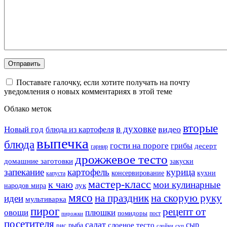
Поставьте галочку, если хотите получать на почту
уведомления о новых комментариях в этой теме
Облако меток
вторые
в духовке
видео
Новый год
блюда из картофеля
выпечка
блюда
гости на пороге
грибы
десерт
гарнир
дрожжевое тесто
домашние заготовки
закуски
запекание
картофель
курица
кухни
консервирование
капуста
мастер-класс
к чаю
мои кулинарные
лук
народов мира
мясо
на праздник
на скорую руку
идеи
мультиварка
пирог
рецепт от
овощи
плюшки
помидоры
пост
пирожки
посетителя
салат
сыр
рыба
слоеное тесто
рис
суп
слойки