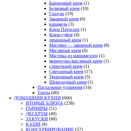
Банановый крем
(1)
Белковый крем
(10)
Глазурь
(19)
Заварной крем
(6)
карамель
(3)
Крем Патисьер
(1)
Крем-суфле
(4)
лимонный крем
(1)
Масляно — заварной крем
(8)
Масляный крем
(6)
Мастика из маршмеллоу
(1)
меренгово-масляный крем
(1)
сливочный крем
(1)
Сметанный крем
(17)
Творожный крем
(5)
Шоколадный крем
(1)
Пасхальные угощения
(14)
Торты
(40)
ДОМАШНЯЯ КУХНЯ
(660)
ВТОРЫЕ БЛЮДА
(238)
ГАРНИРЫ
(51)
ДЕСЕРТЫ
(49)
ЗАКУСКИ
(68)
КАШИ
(8)
КОНСЕРВИРОВАНИЕ
(57)