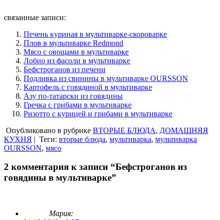
связанные записи:
Печень куриная в мультиварке-скороварке
Плов в мультиварке Redmond
Мясо с овощами в мультиварке
Лобио из фасоли в мультиварке
Бефстроганов из печени
Подливка из свинины в мультиварке OURSSON
Картофель с говядиной в мультиварке
Азу по-татарски из говядины
Гречка с грибами в мультиварке
Ризотто с курицей и грибами в мультиварке
Опубликовано в рубрике
ВТОРЫЕ БЛЮДА
,
ДОМАШНЯЯ
КУХНЯ
|
Теги:
вторые блюда
,
мультиварка
,
мультиварка
OURSSON
,
мясо
2 комментария к записи “Бефстроганов из
говядины в мультиварке”
Мария: