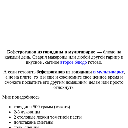
Бефстроганов из говядины в мультиварке —
блюдо на
каждый день. Сварил макароны или любой другой гарнир и
вкусное , сытное
второе блюдо
готово.
А если готовить
бефстроганов из говядины
в мультиварке
,
а не на плите, то вы еще и сэкономите свое ценное время и
сможете посвятить его другим домашним делам или просто
отдохнуть.
Мне понадобилось:
говядина 500 грамм (мякоть)
2-3 луковицы
2 столовые ложки томатной пасты
полстакана сметаны
соль, специи