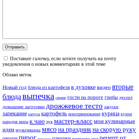
Поставьте галочку, если хотите получать на почту
уведомления о новых комментариях в этой теме
Облако меток
вторые
в духовке
видео
Новый год
блюда из картофеля
выпечка
блюда
гости на пороге
грибы
десерт
гарнир
дрожжевое тесто
домашние заготовки
закуски
запекание
картофель
курица
кухни
консервирование
капуста
мастер-класс
к чаю
мои кулинарные
лук
народов мира
мясо
на праздник
на скорую руку
идеи
мультиварка
пирог
рецепт от
овощи
плюшки
помидоры
пост
пирожки