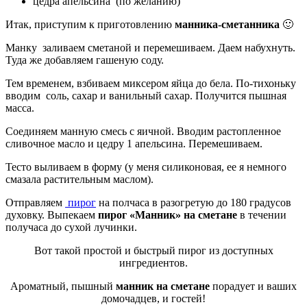
цедра апельсина (по желанию)
Итак, приступим к приготовлению
манника-сметанника
🙂
Манку заливаем сметаной и перемешиваем. Даем набухнуть.
Туда же добавляем гашеную соду.
Тем временем, взбиваем миксером яйца до бела. По-тихоньку
вводим соль, сахар и ванильный сахар. Получится пышная
масса.
Соединяем манную смесь с яичной. Вводим растопленное
сливочное масло и цедру 1 апельсина. Перемешиваем.
Тесто выливаем в форму (у меня силиконовая, ее я немного
смазала растительным маслом).
Отправляем
пирог
на полчаса в разогретую до 180 градусов
духовку. Выпекаем
пирог «Манник» на сметане
в течении
получаса до сухой лучинки.
Вот такой простой и быстрый пирог из доступных
ингредиентов.
Ароматный, пышный
манник на сметане
порадует и ваших
домочадцев, и гостей!