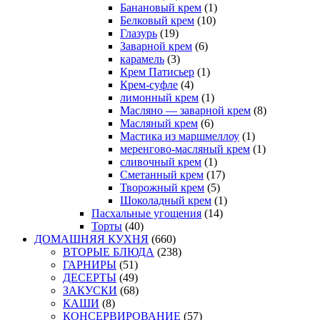
Банановый крем
(1)
Белковый крем
(10)
Глазурь
(19)
Заварной крем
(6)
карамель
(3)
Крем Патисьер
(1)
Крем-суфле
(4)
лимонный крем
(1)
Масляно — заварной крем
(8)
Масляный крем
(6)
Мастика из маршмеллоу
(1)
меренгово-масляный крем
(1)
сливочный крем
(1)
Сметанный крем
(17)
Творожный крем
(5)
Шоколадный крем
(1)
Пасхальные угощения
(14)
Торты
(40)
ДОМАШНЯЯ КУХНЯ
(660)
ВТОРЫЕ БЛЮДА
(238)
ГАРНИРЫ
(51)
ДЕСЕРТЫ
(49)
ЗАКУСКИ
(68)
КАШИ
(8)
КОНСЕРВИРОВАНИЕ
(57)