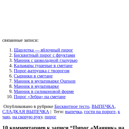
связанные записи:
Шарлотка — яблочный пирог
Бисквитный пирог с фруктами
Манник с шоколадной глазурью
Кальмары тушеные в сметане
Пирог-ватрушка с творогом
Сырники в сметане
Манник в мультиварке Oursson
Манник в мультиварке
Манник в силиконовой форме
Пирог «Зебра» на сметане
Опубликовано в рубрике
Бисквитное тесто
,
ВЫПЕЧКА
,
СЛАДКАЯ ВЫПЕЧКА
|
Теги:
выпечка
,
гости на пороге
,
к
чаю
,
на скорую руку
,
пирог
10 комментариев к записи “Пирог «Манник» на