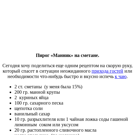
Пирог «Манник» на сметане.
Сегодня хочу поделиться еще одним рецептом на скорую руку,
который спасет в ситуации неожиданного
прихода гостей
или
необходимости что-нибудь быстро и вкусно испечь
к чаю
.
2 ст. сметаны (у меня была 15%)
200 гр. манной крупы
2 куриных яйца
100 гр. сахарного песка
щепотка соли
ванильный сахар
10 гр. разрыхлителя или 1 чайная ложка соды гашеной
лимонным соком или уксусом
20 гр. растопленного сливочного масла