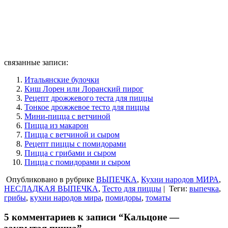
связанные записи:
Итальянские булочки
Киш Лорен или Лоранский пирог
Рецепт дрожжевого теста для пиццы
Тонкое дрожжевое тесто для пиццы
Мини-пицца с ветчиной
Пицца из макарон
Пицца с ветчиной и сыром
Рецепт пиццы с помидорами
Пицца с грибами и сыром
Пицца с помидорами и сыром
Опубликовано в рубрике
ВЫПЕЧКА
,
Кухни народов МИРА
,
НЕСЛАДКАЯ ВЫПЕЧКА
,
Тесто для пиццы
|
Теги:
выпечка
,
грибы
,
кухни народов мира
,
помидоры
,
томаты
5 комментариев к записи “Кальцоне —