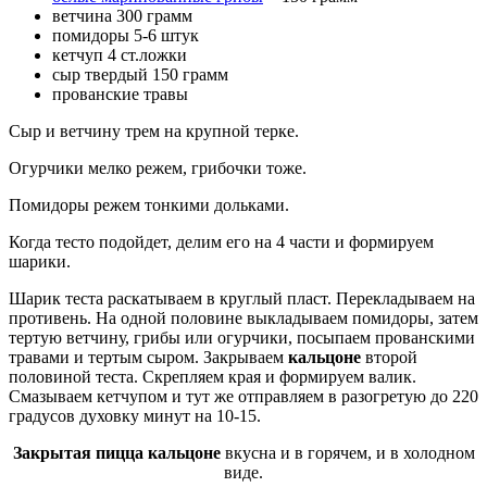
ветчина 300 грамм
помидоры 5-6 штук
кетчуп 4 ст.ложки
сыр твердый 150 грамм
прованские травы
Сыр и ветчину трем на крупной терке.
Огурчики мелко режем, грибочки тоже.
Помидоры режем тонкими дольками.
Когда тесто подойдет, делим его на 4 части и формируем
шарики.
Шарик теста раскатываем в круглый пласт. Перекладываем на
противень. На одной половине выкладываем помидоры, затем
тертую ветчину, грибы или огурчики, посыпаем прованскими
травами и тертым сыром. Закрываем
кальцоне
второй
половиной теста. Скрепляем края и формируем валик.
Смазываем кетчупом и тут же отправляем в разогретую до 220
градусов духовку минут на 10-15.
Закрытая пицца кальцоне
вкусна и в горячем, и в холодном
виде.