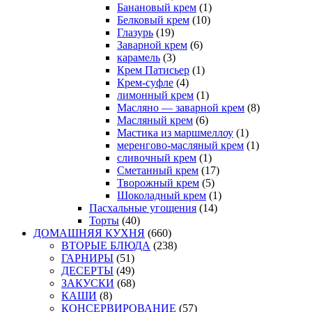
Банановый крем
(1)
Белковый крем
(10)
Глазурь
(19)
Заварной крем
(6)
карамель
(3)
Крем Патисьер
(1)
Крем-суфле
(4)
лимонный крем
(1)
Масляно — заварной крем
(8)
Масляный крем
(6)
Мастика из маршмеллоу
(1)
меренгово-масляный крем
(1)
сливочный крем
(1)
Сметанный крем
(17)
Творожный крем
(5)
Шоколадный крем
(1)
Пасхальные угощения
(14)
Торты
(40)
ДОМАШНЯЯ КУХНЯ
(660)
ВТОРЫЕ БЛЮДА
(238)
ГАРНИРЫ
(51)
ДЕСЕРТЫ
(49)
ЗАКУСКИ
(68)
КАШИ
(8)
КОНСЕРВИРОВАНИЕ
(57)