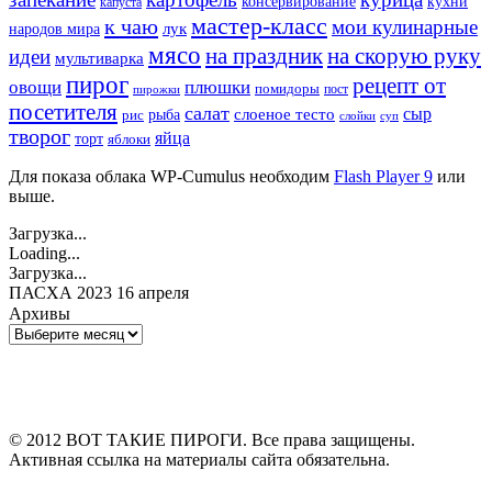
кухни
консервирование
капуста
мастер-класс
к чаю
мои кулинарные
лук
народов мира
мясо
на праздник
на скорую руку
идеи
мультиварка
пирог
рецепт от
овощи
плюшки
помидоры
пост
пирожки
посетителя
салат
сыр
рыба
слоеное тесто
рис
суп
слойки
творог
яйца
торт
яблоки
Для показа облака WP-Cumulus необходим
Flash Player 9
или
выше.
Загрузка...
Loading...
Загрузка...
ПАСХА 2023 16 апреля
Архивы
Архивы
© 2012 ВОТ ТАКИЕ ПИРОГИ. Все права защищены.
Активная ссылка на материалы сайта обязательна.