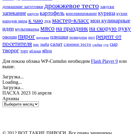
дрожжевое тесто
домашние заготовки
закуски
запекание
картофель
курица
кухни
консервирование
капуста
мастер-класс
к чаю
мои кулинарные
лук
народов мира
мясо
на праздник
на скорую руку
идеи
мультиварка
пирог
рецепт от
овощи
плюшки
помидоры
пост
пирожки
посетителя
салат
сыр
рыба
слоеное тесто
рис
суп
слойки
творог
яйца
торт
яблоки
Для показа облака WP-Cumulus необходим
Flash Player 9
или
выше.
Загрузка...
Loading...
Загрузка...
ПАСХА 2023 16 апреля
Архивы
Архивы
© 2012 ВОТ ТАКИЕ ПИРОГИ. Все права защищены.