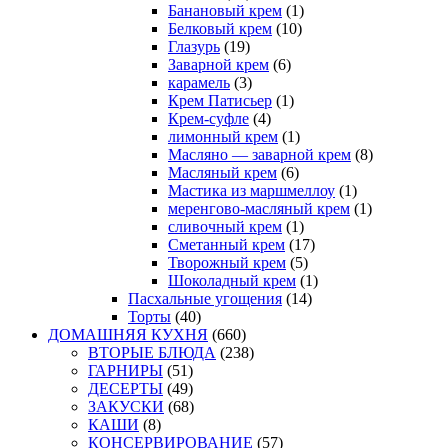
Банановый крем
(1)
Белковый крем
(10)
Глазурь
(19)
Заварной крем
(6)
карамель
(3)
Крем Патисьер
(1)
Крем-суфле
(4)
лимонный крем
(1)
Масляно — заварной крем
(8)
Масляный крем
(6)
Мастика из маршмеллоу
(1)
меренгово-масляный крем
(1)
сливочный крем
(1)
Сметанный крем
(17)
Творожный крем
(5)
Шоколадный крем
(1)
Пасхальные угощения
(14)
Торты
(40)
ДОМАШНЯЯ КУХНЯ
(660)
ВТОРЫЕ БЛЮДА
(238)
ГАРНИРЫ
(51)
ДЕСЕРТЫ
(49)
ЗАКУСКИ
(68)
КАШИ
(8)
КОНСЕРВИРОВАНИЕ
(57)