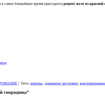
 в самое ближайшее время пригодится
рецепт желе из красной
рица
РОВАНИЕ
|
Теги:
варенье
,
домашние заготовки
,
консервирован
ой смородины”