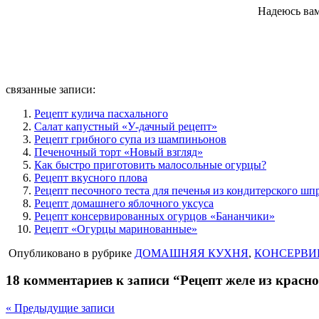
Надеюсь вам
связанные записи:
Рецепт кулича пасхального
Салат капустный «У-дачный рецепт»
Рецепт грибного супа из шампиньонов
Печеночный торт «Новый взгляд»
Как быстро приготовить малосольные огурцы?
Рецепт вкусного плова
Рецепт песочного теста для печенья из кондитерского шп
Рецепт домашнего яблочного уксуса
Рецепт консервированных огурцов «Бананчики»
Рецепт «Огурцы маринованные»
Опубликовано в рубрике
ДОМАШНЯЯ КУХНЯ
,
КОНСЕРВИ
18 комментариев к записи “Рецепт желе из красн
« Предыдущие записи