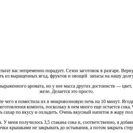
льтат вас непременно порадует. Сезон заготовок в разгаре. Верн
ть из выращенных ягод, фруктов и овощей запасы на нашу дол
 выраженного аромата, но у нее масса других достоинств — цвет
желе. Делается это просто.
е чего я поместила их в микроволновую печь на 10 минут. Ягоды
риготовления компота, поскольку в нем много еще остается сока
ь сахар по вкусу и охладить. Очень вкусный напиток в жару пол
а. У меня получилось 3,5 стакана сока и, соответственно, я доба
ночки крышками не закрывать до остывания, а потом закрыть с