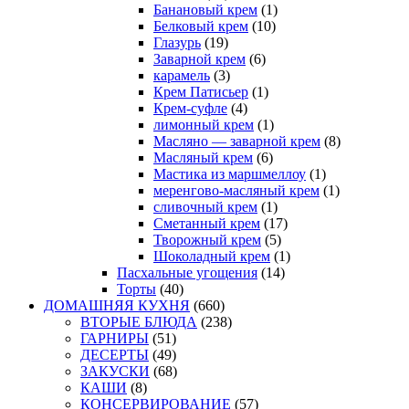
Банановый крем
(1)
Белковый крем
(10)
Глазурь
(19)
Заварной крем
(6)
карамель
(3)
Крем Патисьер
(1)
Крем-суфле
(4)
лимонный крем
(1)
Масляно — заварной крем
(8)
Масляный крем
(6)
Мастика из маршмеллоу
(1)
меренгово-масляный крем
(1)
сливочный крем
(1)
Сметанный крем
(17)
Творожный крем
(5)
Шоколадный крем
(1)
Пасхальные угощения
(14)
Торты
(40)
ДОМАШНЯЯ КУХНЯ
(660)
ВТОРЫЕ БЛЮДА
(238)
ГАРНИРЫ
(51)
ДЕСЕРТЫ
(49)
ЗАКУСКИ
(68)
КАШИ
(8)
КОНСЕРВИРОВАНИЕ
(57)