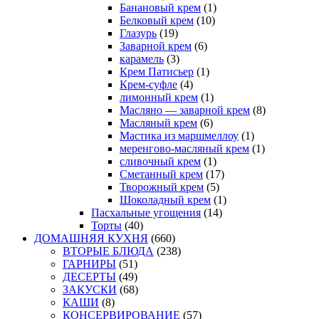
Банановый крем
(1)
Белковый крем
(10)
Глазурь
(19)
Заварной крем
(6)
карамель
(3)
Крем Патисьер
(1)
Крем-суфле
(4)
лимонный крем
(1)
Масляно — заварной крем
(8)
Масляный крем
(6)
Мастика из маршмеллоу
(1)
меренгово-масляный крем
(1)
сливочный крем
(1)
Сметанный крем
(17)
Творожный крем
(5)
Шоколадный крем
(1)
Пасхальные угощения
(14)
Торты
(40)
ДОМАШНЯЯ КУХНЯ
(660)
ВТОРЫЕ БЛЮДА
(238)
ГАРНИРЫ
(51)
ДЕСЕРТЫ
(49)
ЗАКУСКИ
(68)
КАШИ
(8)
КОНСЕРВИРОВАНИЕ
(57)