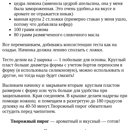
цедра лимона (заменила цедрой апельсина, она у меня
была замороженная. Это очень удобно,а на вкусе и
аромате не отражается никак)
манная крупа 2 ст.ложки (примерно стакан у меня ушло,
потому что добавляла кефир)
100 грамм изюма
80 грамм размягченного сливочного масла
Все перемешиваем, добиваясь консистенции теста как на
оладьи. Начинка должна лениво сползать с ложки.
Тесто делим на 2 шарика — 1 побольше для основы. Круглый
пласт больше диаметра формы с учетом бортов переносим в
форму (я использовала силиконовую), можно использовать и
другие, но тогда надо будет смазать!
Выливаем начинку и закрываем вторым круглым пластом
размером с форму или чуть больше для удобства при
защипывании. Края соединяем. В крышке делаем надрезы при
помощи ножниц и помещаем в разогретую до 180 градусов
духовку на 40-50 минут.Творожный пирог обязательно
остудить перед чаепитием.
Творожный пирог
— ароматный и вкусный — готов!