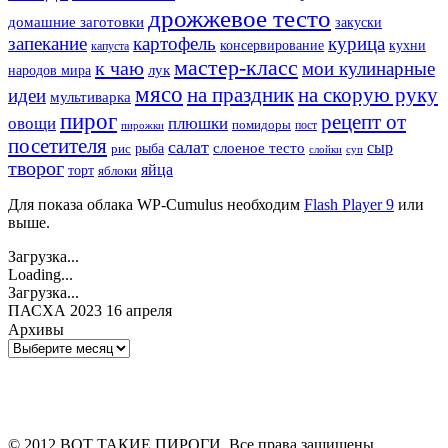
дрожжевое тесто
домашние заготовки
закуски
запекание
картофель
курица
кухни
консервирование
капуста
мастер-класс
к чаю
мои кулинарные
лук
народов мира
мясо
на праздник
на скорую руку
идеи
мультиварка
пирог
рецепт от
овощи
плюшки
помидоры
пост
пирожки
посетителя
салат
сыр
рыба
слоеное тесто
рис
суп
слойки
творог
яйца
торт
яблоки
Для показа облака WP-Cumulus необходим
Flash Player 9
или
выше.
Загрузка...
Loading...
Загрузка...
ПАСХА 2023 16 апреля
Архивы
Архивы
© 2012 ВОТ ТАКИЕ ПИРОГИ. Все права защищены.