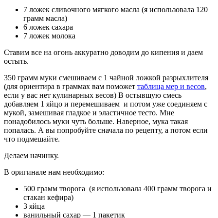
7 ложек сливочного мягкого масла (я использовала 120
грамм масла)
6 ложек сахара
7 ложек молока
Ставим все на огонь аккуратно доводим до кипения и даем
остыть.
350 грамм муки смешиваем с 1 чайной ложкой разрыхлителя
(для ориентира в граммах вам поможет
таблица мер и весов
,
если у вас нет кулинарных весов) В остывшую смесь
добавляем 1 яйцо и перемешиваем и потом уже соединяем с
мукой, замешивая гладкое и эластичное тесто. Мне
понадобилось муки чуть больше. Наверное, мука такая
попалась. А вы попробуйте сначала по рецепту, а потом если
что подмешайте.
Делаем начинку.
В оригинале нам необходимо:
500 грамм творога (я использовала 400 грамм творога и
стакан кефира)
3 яйца
ванильный сахар — 1 пакетик