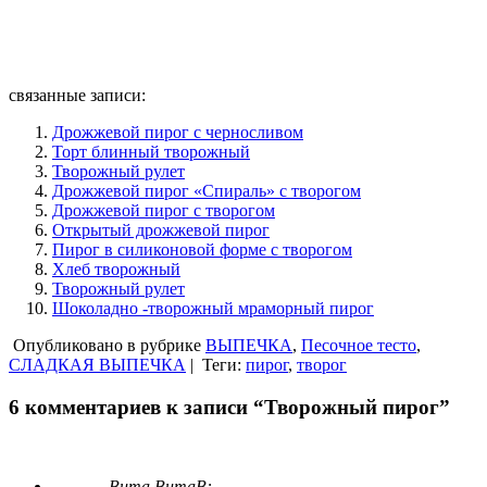
связанные записи:
Дрожжевой пирог с черносливом
Торт блинный творожный
Творожный рулет
Дрожжевой пирог «Спираль» с творогом
Дрожжевой пирог с творогом
Открытый дрожжевой пирог
Пирог в силиконовой форме с творогом
Хлеб творожный
Творожный рулет
Шоколадно -творожный мраморный пирог
Опубликовано в рубрике
ВЫПЕЧКА
,
Песочное тесто
,
СЛАДКАЯ ВЫПЕЧКА
|
Теги:
пирог
,
творог
6 комментариев к записи “Творожный пирог”
Вита ВитаВ: