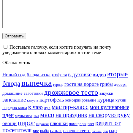
Поставьте галочку, если хотите получать на почту
уведомления о новых комментариях в этой теме
Облако меток
вторые
в духовке
видео
Новый год
блюда из картофеля
выпечка
блюда
гости на пороге
грибы
десерт
гарнир
дрожжевое тесто
домашние заготовки
закуски
запекание
картофель
курица
кухни
консервирование
капуста
мастер-класс
к чаю
мои кулинарные
лук
народов мира
мясо
на праздник
на скорую руку
идеи
мультиварка
пирог
рецепт от
овощи
плюшки
помидоры
пост
пирожки
посетителя
салат
сыр
рыба
слоеное тесто
рис
суп
слойки