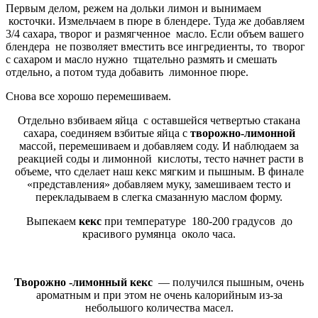
Первым делом, режем на дольки лимон и вынимаем
косточки. Измельчаем в пюре в блендере. Туда же добавляем
3/4 сахара, творог и размягченное масло. Если объем вашего
блендера не позволяет вместить все ингредиенты, то творог
с сахаром и масло нужно тщательно размять и смешать
отдельно, а потом туда добавить лимонное пюре.
Снова все хорошо перемешиваем.
Отдельно взбиваем яйца с оставшейся четвертью стакана
сахара, соединяем взбитые яйца с
творожно-лимонной
массой, перемешиваем и добавляем соду. И наблюдаем за
реакцией соды и лимонной кислоты, тесто начнет расти в
объеме, что сделает наш кекс мягким и пышным. В финале
«представления» добавляем муку, замешиваем тесто и
перекладываем в слегка смазанную маслом форму.
Выпекаем
кекс
при температуре 180-200 градусов до
красивого румянца около часа.
Творожно -лимонный кекс
—
получился пышным, очень
ароматным и при этом не очень калорийным из-за
небольшого количества масел.