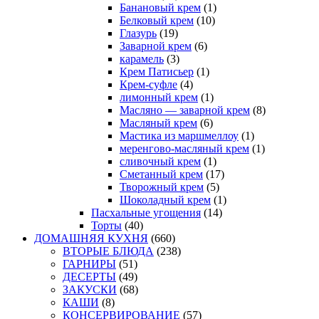
Банановый крем
(1)
Белковый крем
(10)
Глазурь
(19)
Заварной крем
(6)
карамель
(3)
Крем Патисьер
(1)
Крем-суфле
(4)
лимонный крем
(1)
Масляно — заварной крем
(8)
Масляный крем
(6)
Мастика из маршмеллоу
(1)
меренгово-масляный крем
(1)
сливочный крем
(1)
Сметанный крем
(17)
Творожный крем
(5)
Шоколадный крем
(1)
Пасхальные угощения
(14)
Торты
(40)
ДОМАШНЯЯ КУХНЯ
(660)
ВТОРЫЕ БЛЮДА
(238)
ГАРНИРЫ
(51)
ДЕСЕРТЫ
(49)
ЗАКУСКИ
(68)
КАШИ
(8)
КОНСЕРВИРОВАНИЕ
(57)