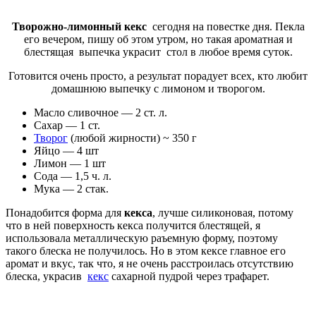
Творожно-лимонный кекс
сегодня на повестке дня. Пекла
его вечером, пишу об этом утром, но такая ароматная и
блестящая выпечка украсит стол в любое время суток.
Готовится очень просто, а результат порадует всех, кто любит
домашнюю выпечку с лимоном и творогом.
Масло сливочное — 2 ст. л.
Сахар — 1 ст.
Творог
(любой жирности) ~ 350 г
Яйцо — 4 шт
Лимон — 1 шт
Сода — 1,5 ч. л.
Мука — 2 стак.
Понадобится форма для
кекса
, лучше силиконовая, потому
что в ней поверхность кекса получится блестящей, я
использовала металлическую раъемную форму, поэтому
такого блеска не получилось. Но в этом кексе главное его
аромат и вкус, так что, я не очень расстроилась отсутствию
блеска, украсив
кекс
сахарной пудрой через трафарет.