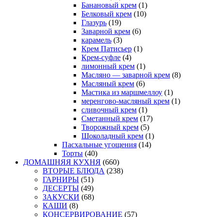
Банановый крем
(1)
Белковый крем
(10)
Глазурь
(19)
Заварной крем
(6)
карамель
(3)
Крем Патисьер
(1)
Крем-суфле
(4)
лимонный крем
(1)
Масляно — заварной крем
(8)
Масляный крем
(6)
Мастика из маршмеллоу
(1)
меренгово-масляный крем
(1)
сливочный крем
(1)
Сметанный крем
(17)
Творожный крем
(5)
Шоколадный крем
(1)
Пасхальные угощения
(14)
Торты
(40)
ДОМАШНЯЯ КУХНЯ
(660)
ВТОРЫЕ БЛЮДА
(238)
ГАРНИРЫ
(51)
ДЕСЕРТЫ
(49)
ЗАКУСКИ
(68)
КАШИ
(8)
КОНСЕРВИРОВАНИЕ
(57)