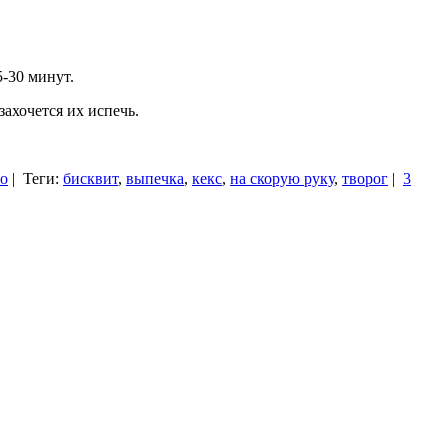
-30 минут.
ахочется их испечь.
то
|
Теги:
бисквит
,
выпечка
,
кекс
,
на скорую руку
,
творог
|
3