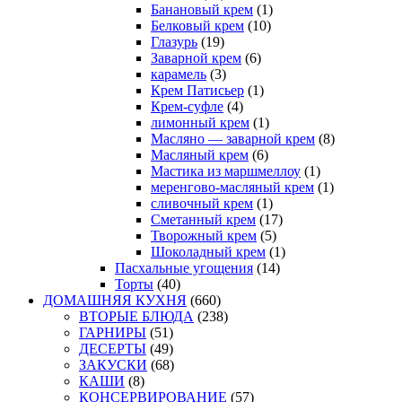
Банановый крем
(1)
Белковый крем
(10)
Глазурь
(19)
Заварной крем
(6)
карамель
(3)
Крем Патисьер
(1)
Крем-суфле
(4)
лимонный крем
(1)
Масляно — заварной крем
(8)
Масляный крем
(6)
Мастика из маршмеллоу
(1)
меренгово-масляный крем
(1)
сливочный крем
(1)
Сметанный крем
(17)
Творожный крем
(5)
Шоколадный крем
(1)
Пасхальные угощения
(14)
Торты
(40)
ДОМАШНЯЯ КУХНЯ
(660)
ВТОРЫЕ БЛЮДА
(238)
ГАРНИРЫ
(51)
ДЕСЕРТЫ
(49)
ЗАКУСКИ
(68)
КАШИ
(8)
КОНСЕРВИРОВАНИЕ
(57)