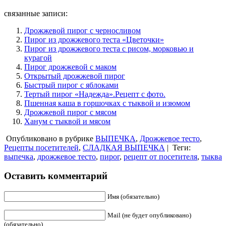
связанные записи:
Дрожжевой пирог с черносливом
Пирог из дрожжевого теста «Цветочки»
Пирог из дрожжевого теста с рисом, морковью и
курагой
Пирог дрожжевой с маком
Открытый дрожжевой пирог
Быстрый пирог с яблоками
Тертый пирог «Надежда».Рецепт с фото.
Пшенная каша в горшочках с тыквой и изюмом
Дрожжевой пирог с мясом
Ханум с тыквой и мясом
Опубликовано в рубрике
ВЫПЕЧКА
,
Дрожжевое тесто
,
Рецепты посетителей
,
СЛАДКАЯ ВЫПЕЧКА
|
Теги:
выпечка
,
дрожжевое тесто
,
пирог
,
рецепт от посетителя
,
тыква
Оставить комментарий
Имя (обязательно)
Mail (не будет опубликовано)
(обязательно)