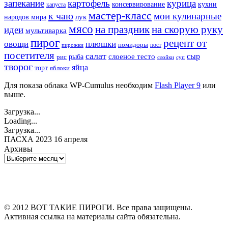
запекание
картофель
курица
кухни
консервирование
капуста
мастер-класс
к чаю
мои кулинарные
лук
народов мира
мясо
на праздник
на скорую руку
идеи
мультиварка
пирог
рецепт от
овощи
плюшки
помидоры
пост
пирожки
посетителя
салат
сыр
рыба
слоеное тесто
рис
суп
слойки
творог
яйца
торт
яблоки
Для показа облака WP-Cumulus необходим
Flash Player 9
или
выше.
Загрузка...
Loading...
Загрузка...
ПАСХА 2023 16 апреля
Архивы
Архивы
© 2012 ВОТ ТАКИЕ ПИРОГИ. Все права защищены.
Активная ссылка на материалы сайта обязательна.