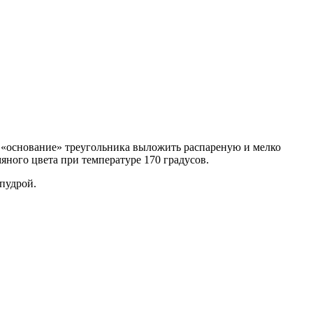
а «основание» тре
угольника выложить распареную и мелко
яного цвета при температуре 170 градусов.
пудрой.