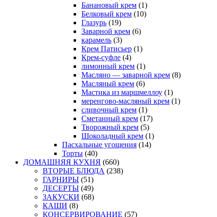
Банановый крем
(1)
Белковый крем
(10)
Глазурь
(19)
Заварной крем
(6)
карамель
(3)
Крем Патисьер
(1)
Крем-суфле
(4)
лимонный крем
(1)
Масляно — заварной крем
(8)
Масляный крем
(6)
Мастика из маршмеллоу
(1)
меренгово-масляный крем
(1)
сливочный крем
(1)
Сметанный крем
(17)
Творожный крем
(5)
Шоколадный крем
(1)
Пасхальные угощения
(14)
Торты
(40)
ДОМАШНЯЯ КУХНЯ
(660)
ВТОРЫЕ БЛЮДА
(238)
ГАРНИРЫ
(51)
ДЕСЕРТЫ
(49)
ЗАКУСКИ
(68)
КАШИ
(8)
КОНСЕРВИРОВАНИЕ
(57)