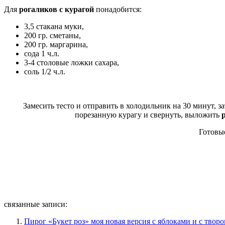
Для
рогаликов с курагой
понадобится:
3,5 стакана муки,
200 гр. сметаны,
200 гр. маргарина,
сода 1 ч.л.
3-4 столовые ложки сахара,
соль 1/2 ч.л.
За
месить тесто и отправить в холодильник на 30 минут, за
порезанную курагу и свернуть, вылож
ить
Готов
связанные записи:
Пирог «Букет роз» моя новая версия с яблоками и с твор