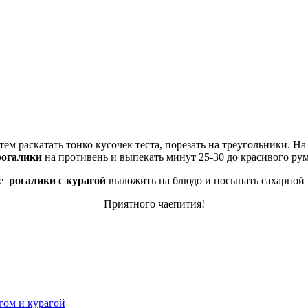
тем раскатать тонко кусочек теста, порезать на треугольники. Н
рогалики
на противень и выпекать минут 25-30 до красивого рум
ые
рогалики с курагой
выложить на блюдо и посыпать сахарной 
Приятного чаепития!
огом и курагой