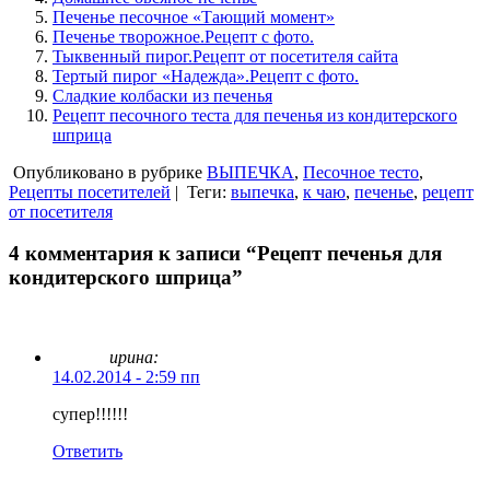
Печенье песочное «Тающий момент»
Печенье творожное.Рецепт с фото.
Тыквенный пирог.Рецепт от посетителя сайта
Тертый пирог «Надежда».Рецепт с фото.
Сладкие колбаски из печенья
Рецепт песочного теста для печенья из кондитерского
шприца
Опубликовано в рубрике
ВЫПЕЧКА
,
Песочное тесто
,
Рецепты посетителей
|
Теги:
выпечка
,
к чаю
,
печенье
,
рецепт
от посетителя
4 комментария к записи “Рецепт печенья для
кондитерского шприца”
ирина:
14.02.2014 - 2:59 пп
супер!!!!!!
Ответить