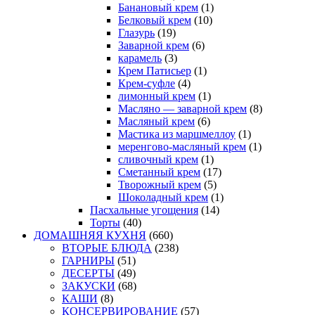
Банановый крем
(1)
Белковый крем
(10)
Глазурь
(19)
Заварной крем
(6)
карамель
(3)
Крем Патисьер
(1)
Крем-суфле
(4)
лимонный крем
(1)
Масляно — заварной крем
(8)
Масляный крем
(6)
Мастика из маршмеллоу
(1)
меренгово-масляный крем
(1)
сливочный крем
(1)
Сметанный крем
(17)
Творожный крем
(5)
Шоколадный крем
(1)
Пасхальные угощения
(14)
Торты
(40)
ДОМАШНЯЯ КУХНЯ
(660)
ВТОРЫЕ БЛЮДА
(238)
ГАРНИРЫ
(51)
ДЕСЕРТЫ
(49)
ЗАКУСКИ
(68)
КАШИ
(8)
КОНСЕРВИРОВАНИЕ
(57)