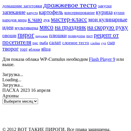
дрожжевое тесто
домашние заготовки
закуски
запекание
картофель
курица
кухни
консервирование
капуста
мастер-класс
к чаю
мои кулинарные
лук
народов мира
мясо
на праздник
на скорую руку
идеи
мультиварка
пирог
рецепт от
овощи
плюшки
помидоры
пост
пирожки
посетителя
салат
сыр
рыба
слоеное тесто
рис
суп
слойки
творог
яйца
торт
яблоки
Для показа облака WP-Cumulus необходим
Flash Player 9
или
выше.
Загрузка...
Loading...
Загрузка...
ПАСХА 2023 16 апреля
Архивы
Архивы
© 2012 ВОТ ТАКИЕ ПИРОГИ. Все права защищены.