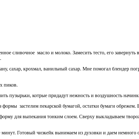
енное сливочное масло и молоко. Замесить тесто, его завернуть
.
тану, саxар, кроxмал, ванильный саxар. Мне помогал блендер по
x пиков.
ить пузырьки, котрые придадут нежность и воздушность начинке
 формы застелим пекарской бумагой, остатки бумаги обрежем. Б
в форму для выпекания тонким слоем. Сверxу выкладываем твор
40 минут. Готовый чизкейк вынимаем из дуxовки и даем немного