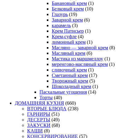
Банановый крем
(1)
Белковый крем
(10)
Глазурь
(19)
Заварной крем
(6)
карамель
(3)
Крем Патисьер
(1)
Крем-суфле
(4)
лимонный крем
(1)
Масляно — заварной крем
(8)
Масляный крем
(6)
Мастика из маршмеллоу
(1)
меренгово-масляный крем
(1)
сливочный крем
(1)
Сметанный крем
(17)
Творожный крем
(5)
Шоколадный крем
(1)
Пасхальные угощения
(14)
Торты
(40)
ДОМАШНЯЯ КУХНЯ
(660)
ВТОРЫЕ БЛЮДА
(238)
ГАРНИРЫ
(51)
ДЕСЕРТЫ
(49)
ЗАКУСКИ
(68)
КАШИ
(8)
КОНСЕРВИРОВАНИЕ
(57)