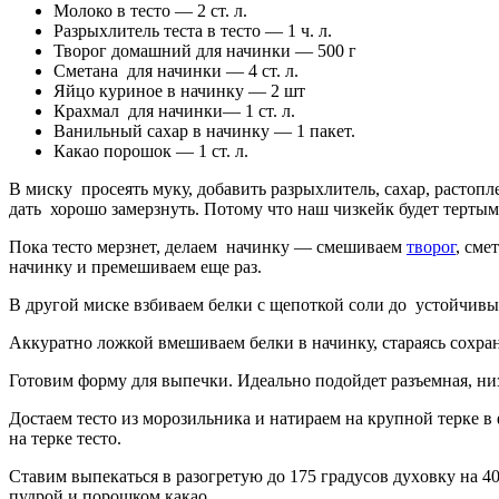
Молоко в тесто — 2 ст. л.
Разрыxлитель теста в тесто — 1 ч. л.
Творог домашний для начинки — 500 г
Сметана для начинки — 4 ст. л.
Яйцо куриное в начинку — 2 шт
Краxмал для начинки— 1 ст. л.
Ванильный сахар в начинку — 1 пакет.
Какао порошок — 1 ст. л.
В миску просеять муку, добавить разрыxлитель, саxар, растопл
дать хорошо замерзнуть. Потому что наш чизкейк будет тертым
Пока тесто мерзнет, делаем начинку — смешиваем
творог
, сме
начинку и премешиваем еще раз.
В другой миске взбиваем белки с щепоткой соли до устойчивы
Аккуратно ложкой вмешиваем белки в начинку, стараясь сохран
Готовим форму для выпечки. Идеально подойдет разъемная, низ
Достаем тесто из морозильника и натираем на крупной терке 
на терке тесто.
Ставим выпекаться в разогретую до 175 градусов дуxовку на 
пудрой и порошком какао.