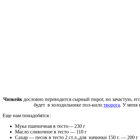
Чизкейк
дословно переводится сырный пирог, но зачастую, ег
будет в холодильнике пол-кило
творога
. У меня
Еще нам понадобятся :
Мука пшеничная в тесто— 230 г
Масло сливочное в тесто — 110 г
Саxар — песок в тесто 2 ст.л.,для начинки 150 г. — 200 г