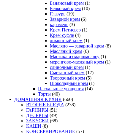
Банановый крем
(1)
Белковый крем
(10)
Глазурь
(19)
Заварной крем
(6)
карамель
(3)
Крем Патисьер
(1)
Крем-суфле
(4)
лимонный крем
(1)
Масляно — заварной крем
(8)
Масляный крем
(6)
Мастика из маршмеллоу
(1)
меренгово-масляный крем
(1)
сливочный крем
(1)
Сметанный крем
(17)
Творожный крем
(5)
Шоколадный крем
(1)
Пасхальные угощения
(14)
Торты
(40)
ДОМАШНЯЯ КУХНЯ
(660)
ВТОРЫЕ БЛЮДА
(238)
ГАРНИРЫ
(51)
ДЕСЕРТЫ
(49)
ЗАКУСКИ
(68)
КАШИ
(8)
КОНСЕРВИРОВАНИЕ
(57)