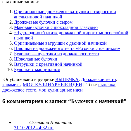
связанные записи:
Оригинальные дрожжевые ватрушки с творогом и
апельсиновой начинкой
Дрожжевые булочки с сыром
Маковые булочки с шоколадной глазурью
«Чудо-юдо-рыба-кит» дрожжевой пирог с многослойной
начинкой
Оригинальные ватрушки с двойной начинкой
Плюшки из дрожжевого теста «Розочки с начинкой»
Булочки — рулетики из дрожжевого теста
Шоколадные булочки
Ватрушки с креативной начинкой
Булочки с марципаном
Опубликовано в рубрике
ВЫПЕЧКА
,
Дрожжевое тесто
,
карамель
,
МОИ КУЛИНАРНЫЕ ИДЕИ
|
Теги:
выпечка
,
дрожжевое тесто
,
мои кулинарные идеи
6 комментариев к записи “Булочки с начинкой”
Светлана Лопатина:
31.10.2012 - 4:32 пп