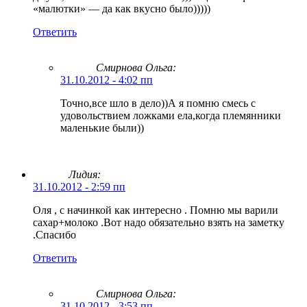
«малютки» — да как вкусно было)))))
Ответить
Смирнова Ольга
:
31.10.2012 - 4:02 пп
Точно,все шло в дело))А я помню смесь с
удовольствием ложками ела,когда племянники
маленькие были))
Лидия:
31.10.2012 - 2:59 пп
Оля , с начинкой как интересно . Помню мы варили
сахар+молоко .Вот надо обязательно взять на заметку
.Спасибо
Ответить
Смирнова Ольга
:
31.10.2012 - 3:53 пп