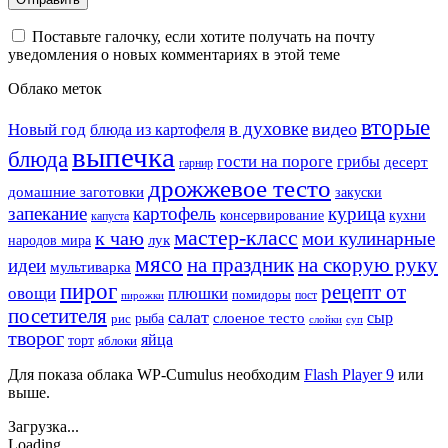
Поставьте галочку, если хотите получать на почту
уведомления о новых комментариях в этой теме
Облако меток
вторые
в духовке
видео
Новый год
блюда из картофеля
выпечка
блюда
гости на пороге
грибы
десерт
гарнир
дрожжевое тесто
домашние заготовки
закуски
запекание
картофель
курица
кухни
консервирование
капуста
мастер-класс
к чаю
мои кулинарные
лук
народов мира
мясо
на праздник
на скорую руку
идеи
мультиварка
пирог
рецепт от
овощи
плюшки
помидоры
пост
пирожки
посетителя
салат
сыр
рыба
слоеное тесто
рис
суп
слойки
творог
яйца
торт
яблоки
Для показа облака WP-Cumulus необходим
Flash Player 9
или
выше.
Загрузка...
Loading...