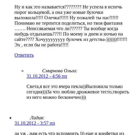
Ну и как это называется???????? Не успела я испечь
пирог кольцевой, а она уже новые булочки
выложила!!!!! Олечка!!!!!! Ну пожалей ты нас!!!!!!
Понимаю не терпится поделиться, но твоя фантазия
……. Неиссякаемая что ли?????? Ты вообще когда
нибудь отдыхаешь???!! По моему и днем и ночью на
сайте???? Хочууууууууу булочек из детства-)))))))!!!!!!!
Эх , если бы не работа!!!!!
Ответить
Смирнова Ольга
:
31.10.2012 - 4:56 пп
Света,я все это вчера пекла))Выложила только
сегодня)))За что люблю дрожжевое тесто,творить
из него можно бесконечно)))
Лидия:
31.10.2012 - 3:57 пп
да уж , нам есть что вспомнить ))) еще и конфетки из