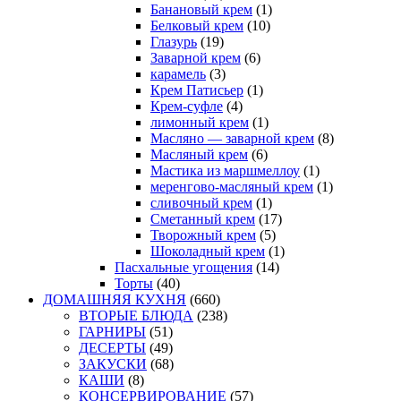
Банановый крем
(1)
Белковый крем
(10)
Глазурь
(19)
Заварной крем
(6)
карамель
(3)
Крем Патисьер
(1)
Крем-суфле
(4)
лимонный крем
(1)
Масляно — заварной крем
(8)
Масляный крем
(6)
Мастика из маршмеллоу
(1)
меренгово-масляный крем
(1)
сливочный крем
(1)
Сметанный крем
(17)
Творожный крем
(5)
Шоколадный крем
(1)
Пасхальные угощения
(14)
Торты
(40)
ДОМАШНЯЯ КУХНЯ
(660)
ВТОРЫЕ БЛЮДА
(238)
ГАРНИРЫ
(51)
ДЕСЕРТЫ
(49)
ЗАКУСКИ
(68)
КАШИ
(8)
КОНСЕРВИРОВАНИЕ
(57)