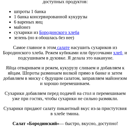
доступных продуктов:
шпроты 1 банка
1 банка консервированной кукурузы
6 вареных яиц
майонез
сухарики из
Бородинского хлеба
зелень (но я обошлась без нее)
Самое главное в этом
салате
насушить сухариков из
Бородинского хлеба. Режем кубиками или брусочками
хлеб
и
подсушиваем в духовке. Я делала это накануне.
Яйца отвариваем и режем, кукурузу сливаем и добавляем к
яйцам. Шпроты разминаем вилкой прямо в банке и затем
добавляем в миску с будущим салатом, заправляем майонезом
и хорошо перемешиваем.
Сухарики добавляем перед подачей на стол и перемешиваем
уже при гостях, чтобы сухарики не сильно размякли.
Сухарики придают салату пикантный вкус из-за пристутсвия
в хлебе тмина.
Салат «Бородинский»
— быстро, вкусно, доступно!