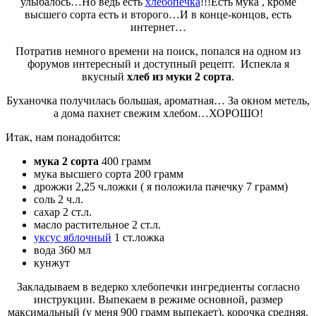
улыбалось…Но ведь есть
хлебопечка
!!!Есть мука , кроме
высшего сорта есть и второго…И в конце-концов, есть
интернет…
Потратив немного времени на поиск, попался на одном из
форумов интересный и доступный рецепт. Испекла я
вкусный
хлеб из муки 2 сорта
.
Буханочка получилась большая, ароматная… За окном метель,
а дома пахнет свежим хлебом…ХОРОШО!
Итак, нам понадобится:
мука 2 сорта
400 грамм
мука высшего сорта 200 грамм
дрожжи 2,25 ч.ложки ( я положила пачечку 7 грамм)
соль 2 ч.л.
сахар 2 ст.л.
масло растительное 2 ст.л.
уксус яблочный
1 ст.ложка
вода 360 мл
кунжут
Закладываем в ведерко хлебопечки ингредиенты согласно
инструкции. Выпекаем в режиме основной, размер
максимальный (у меня 900 грамм выпекает), корочка средняя.