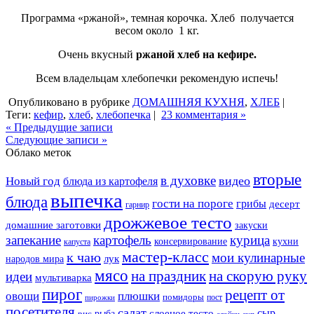
Программа «ржаной», темная корочка. Хлеб получается
весом около 1 кг.
Очень вкусный
ржаной хлеб на кефире.
Всем владельцам хлебопечки рекомендую испечь!
Опубликовано в рубрике
ДОМАШНЯЯ КУХНЯ
,
ХЛЕБ
|
Теги:
кефир
,
хлеб
,
хлебопечка
|
23 комментария »
« Предыдущие записи
Следующие записи »
Облако меток
вторые
в духовке
видео
Новый год
блюда из картофеля
выпечка
блюда
гости на пороге
грибы
десерт
гарнир
дрожжевое тесто
домашние заготовки
закуски
запекание
картофель
курица
кухни
консервирование
капуста
мастер-класс
к чаю
мои кулинарные
лук
народов мира
мясо
на праздник
на скорую руку
идеи
мультиварка
пирог
рецепт от
овощи
плюшки
помидоры
пост
пирожки
посетителя
салат
сыр
рыба
слоеное тесто
рис