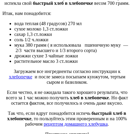
испекла свой
быстрый хлеб в хлебопечке
весом 700 грамм.
Итак, нам понадобится:
вода теплая (48 градусов) 270 мл
сухое молоко 1,3 ст.ложки
сахар 1,3 ст.ложки
соль 1/2 ч.ложки
мука 380 грамм ( я использовала пшеничную муку —
2/3 части высшего и 1/3 второго сорта)
дрожжи сухие 3 чайные ложки
растительное масло 3 ст.ложки
Загружаем все ингредиенты согласно инструкции к
хлебопечке
и после замеса посыпаем кунжутом, тертым
сыром и базиликом.
Если честно, я не ожидала такого хорошего результата, что
всего за 1 час можно получить
хлеб в хлебопечке
. Но факт
остается фактом, все получилось и очень даже вкусно.
Так что, если вдруг понадобится испечь
быстрый хлеб в
хлебопечке
, то пользуйтесь этим проверенным и на 100%
рабочим
рецептом домашнего хлебушка
.