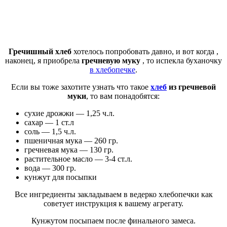
Гречишный хлеб
хотелось попробовать давно, и вот когда ,
наконец, я приобрела
гречневую муку
, то испекла буханочку
в хлебопечке
.
Если вы тоже захотите узнать что такое
хлеб
из гречневой
муки
, то вам понадобятся:
сухие дрожжи — 1,25 ч.л.
сахар — 1 ст.л
соль — 1,5 ч.л.
пшеничная мука — 260 гр.
гречневая мука — 130 гр.
растительное масло — 3-4 ст.л.
вода — 300 гр.
кунжут для посыпки
Все ингредиенты закладываем в ведерко хлебопечки как
советует инструкция к вашему агрегату.
Кунжутом посыпаем после финального замеса.