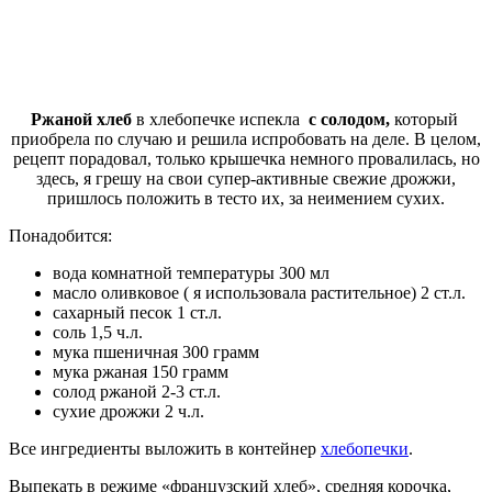
Ржаной хлеб
в хлебопечке испекла
с солодом,
который
приобрела по случаю и решила испробовать на деле. В целом,
рецепт порадовал, только крышечка немного провалилась, но
здесь, я грешу на свои супер-активные свежие дрожжи,
пришлось положить в тесто их, за неимением сухих.
Понадобится:
вода комнатной температуры 300 мл
масло оливковое ( я использовала растительное) 2 ст.л.
сахарный песок 1 ст.л.
соль 1,5 ч.л.
мука пшеничная 300 грамм
мука ржаная 150 грамм
солод ржаной 2-3 ст.л.
сухие дрожжи 2 ч.л.
Все ингредиенты выложить в контейнер
хлебопечки
.
Выпекать в режиме «французский хлеб», средняя корочка,