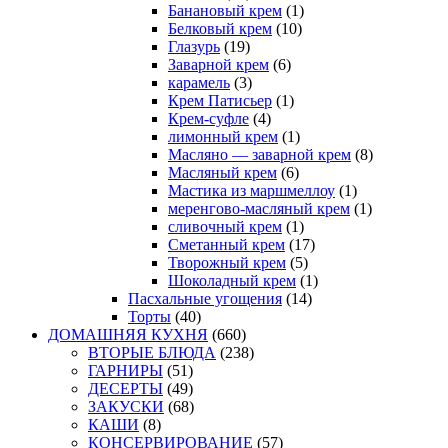
Банановый крем
(1)
Белковый крем
(10)
Глазурь
(19)
Заварной крем
(6)
карамель
(3)
Крем Патисьер
(1)
Крем-суфле
(4)
лимонный крем
(1)
Масляно — заварной крем
(8)
Масляный крем
(6)
Мастика из маршмеллоу
(1)
меренгово-масляный крем
(1)
сливочный крем
(1)
Сметанный крем
(17)
Творожный крем
(5)
Шоколадный крем
(1)
Пасхальные угощения
(14)
Торты
(40)
ДОМАШНЯЯ КУХНЯ
(660)
ВТОРЫЕ БЛЮДА
(238)
ГАРНИРЫ
(51)
ДЕСЕРТЫ
(49)
ЗАКУСКИ
(68)
КАШИ
(8)
КОНСЕРВИРОВАНИЕ
(57)