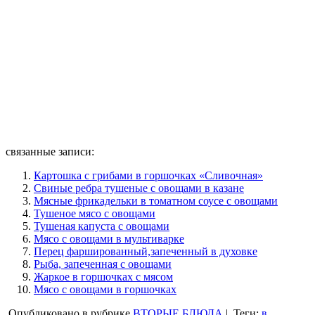
связанные записи:
Картошка с грибами в горшочках «Сливочная»
Свиные ребра тушеные с овощами в казане
Мясные фрикадельки в томатном соусе с овощами
Тушеное мясо с овощами
Тушеная капуста с овощами
Мясо с овощами в мультиварке
Перец фаршированный,запеченный в духовке
Рыба, запеченная с овощами
Жаркое в горшочках с мясом
Мясо с овощами в горшочках
Опубликовано в рубрике
ВТОРЫЕ БЛЮДА
|
Теги:
в