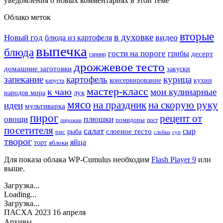
уведомления о новых комментариях в этой теме
Облако меток
вторые
в духовке
видео
Новый год
блюда из картофеля
выпечка
блюда
гости на пороге
грибы
десерт
гарнир
дрожжевое тесто
домашние заготовки
закуски
запекание
картофель
курица
кухни
консервирование
капуста
мастер-класс
к чаю
мои кулинарные
лук
народов мира
мясо
на праздник
на скорую руку
идеи
мультиварка
пирог
рецепт от
овощи
плюшки
помидоры
пост
пирожки
посетителя
салат
сыр
рыба
слоеное тесто
рис
суп
слойки
творог
яйца
торт
яблоки
Для показа облака WP-Cumulus необходим
Flash Player 9
или
выше.
Загрузка...
Loading...
Загрузка...
ПАСХА 2023 16 апреля
Архивы