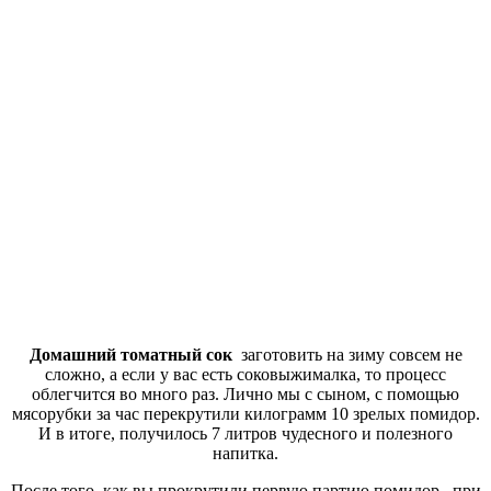
Домашний томатный сок
заготовить на зиму совсем не
сложно, а если у вас есть соковыжималка, то процесс
облегчится во много раз. Лично мы с сыном, с помощью
мясорубки за час перекрутили килограмм 10 зрелых помидор.
И в итоге, получилось 7 литров чудесного и полезного
напитка.
После того, как вы прокрутили первую партию помидор, при