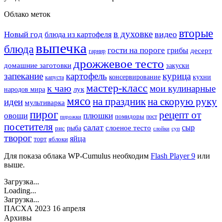
Облако меток
вторые
в духовке
видео
Новый год
блюда из картофеля
выпечка
блюда
гости на пороге
грибы
десерт
гарнир
дрожжевое тесто
домашние заготовки
закуски
запекание
картофель
курица
кухни
консервирование
капуста
мастер-класс
к чаю
мои кулинарные
лук
народов мира
мясо
на праздник
на скорую руку
идеи
мультиварка
пирог
рецепт от
овощи
плюшки
помидоры
пост
пирожки
посетителя
салат
сыр
рыба
слоеное тесто
рис
суп
слойки
творог
яйца
торт
яблоки
Для показа облака WP-Cumulus необходим
Flash Player 9
или
выше.
Загрузка...
Loading...
Загрузка...
ПАСХА 2023 16 апреля
Архивы