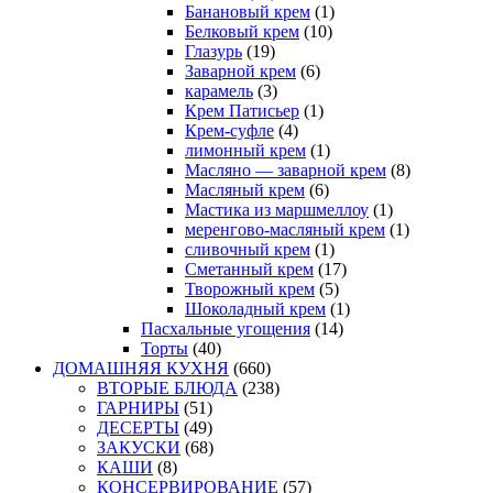
Банановый крем
(1)
Белковый крем
(10)
Глазурь
(19)
Заварной крем
(6)
карамель
(3)
Крем Патисьер
(1)
Крем-суфле
(4)
лимонный крем
(1)
Масляно — заварной крем
(8)
Масляный крем
(6)
Мастика из маршмеллоу
(1)
меренгово-масляный крем
(1)
сливочный крем
(1)
Сметанный крем
(17)
Творожный крем
(5)
Шоколадный крем
(1)
Пасхальные угощения
(14)
Торты
(40)
ДОМАШНЯЯ КУХНЯ
(660)
ВТОРЫЕ БЛЮДА
(238)
ГАРНИРЫ
(51)
ДЕСЕРТЫ
(49)
ЗАКУСКИ
(68)
КАШИ
(8)
КОНСЕРВИРОВАНИЕ
(57)