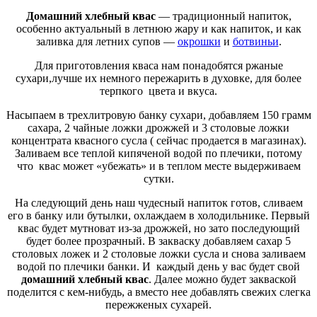
Домашний хлебный квас
— традиционный напиток,
особенно актуальный в летнюю жару и как напиток, и как
заливка для летних супов —
окрошки
и
ботвиньи
.
Для приготовления кваса нам понадобятся ржаные
сухари,лучше их немного пережарить в духовке, для более
терпкого цвета и вкуса.
Насыпаем в трехлитровую банку сухари, добавляем 150 грамм
сахара, 2 чайные ложки дрожжей и 3 столовые ложки
концентрата квасного сусла ( сейчас продается в магазинах).
Заливаем все теплой кипяченой водой по плечики, потому
что квас может «убежать» и в теплом месте выдерживаем
сутки.
На следующий день наш чудесный напиток готов, сливаем
его в банку или бутылки, охлаждаем в холодильнике. Первый
квас будет мутноват из-за дрожжей, но зато последующий
будет более прозрачный. В закваску добавляем сахар 5
столовых ложек и 2 столовые ложки сусла и снова заливаем
водой по плечики банки. И каждый день у вас будет свой
домашний хлебный квас
. Далее можно будет закваской
поделится с кем-нибудь, а вместо нее добавлять свежих слегка
пережженых сухарей.