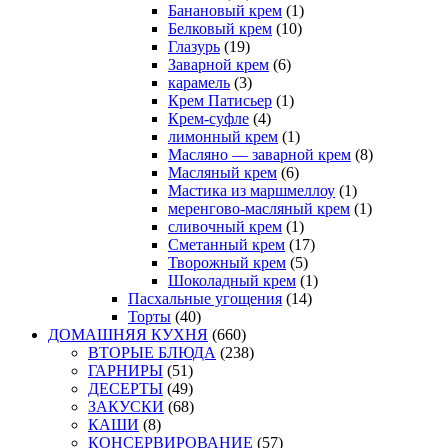
Банановый крем
(1)
Белковый крем
(10)
Глазурь
(19)
Заварной крем
(6)
карамель
(3)
Крем Патисьер
(1)
Крем-суфле
(4)
лимонный крем
(1)
Масляно — заварной крем
(8)
Масляный крем
(6)
Мастика из маршмеллоу
(1)
меренгово-масляный крем
(1)
сливочный крем
(1)
Сметанный крем
(17)
Творожный крем
(5)
Шоколадный крем
(1)
Пасхальные угощения
(14)
Торты
(40)
ДОМАШНЯЯ КУХНЯ
(660)
ВТОРЫЕ БЛЮДА
(238)
ГАРНИРЫ
(51)
ДЕСЕРТЫ
(49)
ЗАКУСКИ
(68)
КАШИ
(8)
КОНСЕРВИРОВАНИЕ
(57)