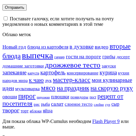
Поставьте галочку, если хотите получать на почту
уведомления о новых комментариях в этой теме
Облако меток
вторые
в духовке
видео
Новый год
блюда из картофеля
выпечка
блюда
гости на пороге
грибы
десерт
гарнир
дрожжевое тесто
домашние заготовки
закуски
запекание
картофель
курица
кухни
консервирование
капуста
мастер-класс
к чаю
мои кулинарные
лук
народов мира
мясо
на праздник
на скорую руку
идеи
мультиварка
пирог
рецепт от
овощи
плюшки
помидоры
пост
пирожки
посетителя
салат
сыр
рыба
слоеное тесто
рис
суп
слойки
творог
яйца
торт
яблоки
Для показа облака WP-Cumulus необходим
Flash Player 9
или
выше.