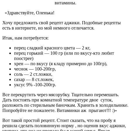
витамины.
«Здравствуйте, Оленька!
Хочу предложить свой рецепт аджики. Подобные рецепты
есть в интернете, но мой немного отличается.
Итак, нам потребуется:
перец сладкий красного цвета — 2 кг,
перец горький — 100 гр (или по вкусу-кто любит
поострее)
хрен — по вкусу (я кладу примерно до 100гр),
чеснок — 100-200гр,
соль — 2 ст.ложки,
сахар — 8 ст.ложек,
уксус 9% -100-200гр.
Все перекрутить через мясорубку. Тщательно перемешать.
Дать постоять при комнатной температуре двое суток,
разложить по стерильным баночкам. Хранить в холодильнике.
Попробуйте не пожалеете. Витаминки аж прыгают!!! :)»
Вот такой простой рецепт. Стоит сказать, что на пробу я
решила сделать половинную норму , но оценив вкус аджики,
уверена, что она не пропала бы в нашей семье. Яркая,