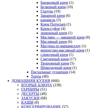
Банановый крем
(1)
Белковый крем
(10)
Глазурь
(19)
Заварной крем
(6)
карамель
(3)
Крем Патисьер
(1)
Крем-суфле
(4)
лимонный крем
(1)
Масляно — заварной крем
(8)
Масляный крем
(6)
Мастика из маршмеллоу
(1)
меренгово-масляный крем
(1)
сливочный крем
(1)
Сметанный крем
(17)
Творожный крем
(5)
Шоколадный крем
(1)
Пасхальные угощения
(14)
Торты
(40)
ДОМАШНЯЯ КУХНЯ
(660)
ВТОРЫЕ БЛЮДА
(238)
ГАРНИРЫ
(51)
ДЕСЕРТЫ
(49)
ЗАКУСКИ
(68)
КАШИ
(8)
КОНСЕРВИРОВАНИЕ
(57)