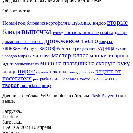
уведомления о новых комментариях в этой теме
Облако меток
вторые
в духовке
видео
Новый год
блюда из картофеля
выпечка
блюда
гости на пороге
грибы
десерт
гарнир
дрожжевое тесто
домашние заготовки
закуски
запекание
картофель
курица
кухни
консервирование
капуста
мастер-класс
к чаю
мои кулинарные
лук
народов мира
мясо
на праздник
на скорую руку
идеи
мультиварка
пирог
рецепт от
овощи
плюшки
помидоры
пост
пирожки
посетителя
салат
сыр
рыба
слоеное тесто
рис
суп
слойки
творог
яйца
торт
яблоки
Для показа облака WP-Cumulus необходим
Flash Player 9
или
выше.
Загрузка...
Loading...
Загрузка...
ПАСХА 2023 16 апреля
Архивы