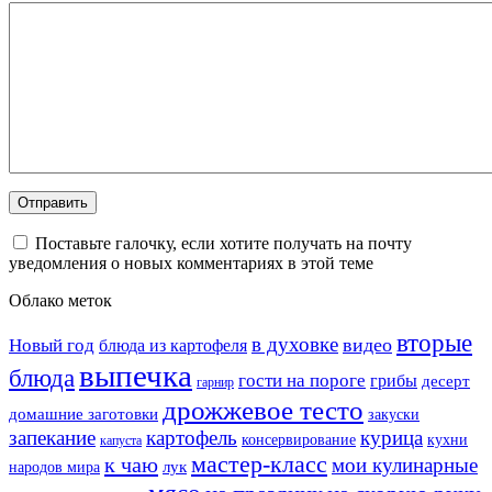
Поставьте галочку, если хотите получать на почту
уведомления о новых комментариях в этой теме
Облако меток
вторые
в духовке
видео
Новый год
блюда из картофеля
выпечка
блюда
гости на пороге
грибы
десерт
гарнир
дрожжевое тесто
домашние заготовки
закуски
запекание
картофель
курица
кухни
консервирование
капуста
мастер-класс
к чаю
мои кулинарные
лук
народов мира