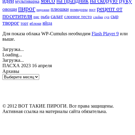
мясо
на праздник
на скорую руку
идеи
мультиварка
пирог
рецепт от
овощи
плюшки
помидоры
пост
пирожки
посетителя
салат
сыр
рыба
слоеное тесто
рис
суп
слойки
творог
яйца
торт
яблоки
Для показа облака WP-Cumulus необходим
Flash Player 9
или
выше.
Загрузка...
Loading...
Загрузка...
ПАСХА 2023 16 апреля
Архивы
Архивы
© 2012 ВОТ ТАКИЕ ПИРОГИ. Все права защищены.
Активная ссылка на материалы сайта обязательна.