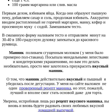
сода 1 ч.л.
100 грамм маргарина или слив. масла
Первым делом, взбиваем яйца. Когда они образуют пышную
пену, добавляем сахар и соль, продолжая взбивать. Аккуратно
вводим растопленный не горячий маргарин, манку, кефир и
просеянную муку с содой. Замешиваем тесто.
В смазанную форму наливаем тесто и отправляем минут на
30-40 в 180-градусную духовку запекаться до красивого
румянца.
Манник
поливаем сгущенным молоком ( у меня было
примерно пол-стакана). Посыпала миндальными лепестками
и кондитерскими украшениями, но вам это делать
необязательно, просто мне захотелось приукрасить
вкусный
манник
.
О том, что
манник
действительно
вкусный
и пышный я
убедилась после дегустации. У меня на сайте выложен не
один
проверенный рецепт манника
, но этот, пожалуй,
лучший и вполне смог стать основой даже для торта.
Уверена, испробовав лишь раз
рецепт вкусного манника
, вы
вновь и вновь будете радовать своих любимых вкусной
домашней выпечкой
.