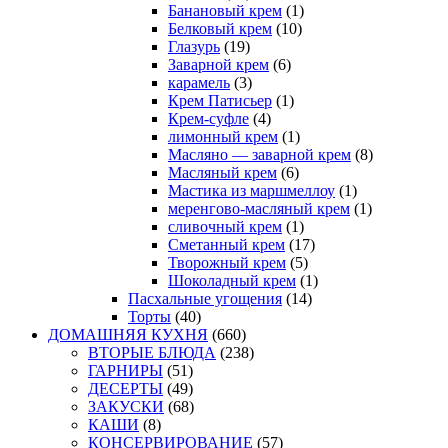
Банановый крем
(1)
Белковый крем
(10)
Глазурь
(19)
Заварной крем
(6)
карамель
(3)
Крем Патисьер
(1)
Крем-суфле
(4)
лимонный крем
(1)
Масляно — заварной крем
(8)
Масляный крем
(6)
Мастика из маршмеллоу
(1)
меренгово-масляный крем
(1)
сливочный крем
(1)
Сметанный крем
(17)
Творожный крем
(5)
Шоколадный крем
(1)
Пасхальные угощения
(14)
Торты
(40)
ДОМАШНЯЯ КУХНЯ
(660)
ВТОРЫЕ БЛЮДА
(238)
ГАРНИРЫ
(51)
ДЕСЕРТЫ
(49)
ЗАКУСКИ
(68)
КАШИ
(8)
КОНСЕРВИРОВАНИЕ
(57)