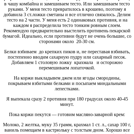
в чашу комбайна и замешиваем тесто. Или замешиваем тесто
руками. У меня тесто превратилось в крошево, поэтому я
добавила 3 ст.ложки сметаны и все отлично связалось. Делим
тесто на 2 части. У меня есть 2 одинаковых противня, и на
каждом я распределила тесто тонким ровным слоем.
Рекомендую предварительно выстелить противень пекарской
бумагой. Идеально, если противни будут не очень большие, со
сторонами около 20-30 см.
Белки взбиваем до крепких пиков и, не переставая взбивать,
постепенно вводим сахарную пудру или сахарный песок.
Добавляем 1 столовую ложку крахмала и осторожно
перемешиваем лопаточкой.
На коржи выкладывем джем или ягоды смородины,
покрываем взбитыми белками и посыпаем миндальными
лепестками.
Я выпекала сразу 2 противня при 180 градусах около 40-45
минут.
Пока коржи пекутся — готовим масляно-заварной крем:
Молоко, 2 желтка, муку 35 грамм, крахмал 1 ст. л., сахар 100 г,
ваниль помещаем в кастрюльку с толстым дном. Хорошо все