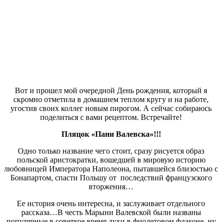
Вот и прошел мой очередной День рождения, который я
скромно отметила в домашнем теплом кругу и на работе,
угостив своих коллег новым пирогом. А сейчас собираюсь
поделиться с вами рецептом. Встречайте!
Пляцок «Пани Валевска»!!!
Одно только название чего стоит, сразу рисуется образ
польской аристократки, вошедшей в мировую историю
любовницей Императора Наполеона, пытавшейся близостью с
Бонапартом, спасти Польшу от последствий французского
вторжения…
Ее история очень интересна, и заслуживает отдельного
рассказа…В честь Марыни Валевской были названы
популярные в советкое время духи в фиолетовом флаконе, ну