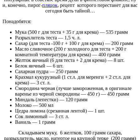
и, конечно, пирог-
пляцок
, рецепт которого перестанет для вас
сегодня быть тайной…
Понадобятся:
Мука (500 г для теста + 35 г для крема) — 535 грамм
Разрыхлитель теста — 1,5 ч. л.
Сахар (для теста -100 г + 100 г для крема) — 200 грамм
Масло сливочное (200 г холодного для теста + 200 г
комнатной температуры для крема) — 400 грамм
Желток яичный (6 для теста + 2 для крема) — 8 шт.
Белок яичный — 6 шт.
Сахарная пудра — 250 грамм
Крахмал кукурузный (1 ст.л. для меренги + 2 ст.л. для
крема) — 3 ст. л.
Смородина черная (лучше замороженная, в оригинале
варенье из черной смородины — 450 г) — 450 грамм
Миндаль (лепестки) — 120 грамм
Молоко — 500 мл
Цедра лимона (срезанная лентой) — 1 шт.
Сок лимонный — 3 ст. л.
Ваниль — 1 грамм
Складываем муку, 6 желтков, 100 грамм сахара,
разрыхлитель, масло, натертое на крупной терке (200 грамм)