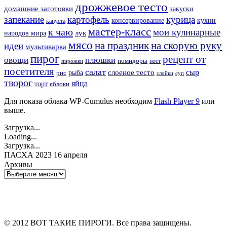
дрожжевое тесто
домашние заготовки
закуски
запекание
картофель
курица
кухни
консервирование
капуста
мастер-класс
к чаю
мои кулинарные
лук
народов мира
мясо
на праздник
на скорую руку
идеи
мультиварка
пирог
рецепт от
овощи
плюшки
помидоры
пост
пирожки
посетителя
салат
сыр
рыба
слоеное тесто
рис
суп
слойки
творог
яйца
торт
яблоки
Для показа облака WP-Cumulus необходим
Flash Player 9
или
выше.
Загрузка...
Loading...
Загрузка...
ПАСХА 2023 16 апреля
Архивы
Архивы
© 2012 ВОТ ТАКИЕ ПИРОГИ. Все права защищены.