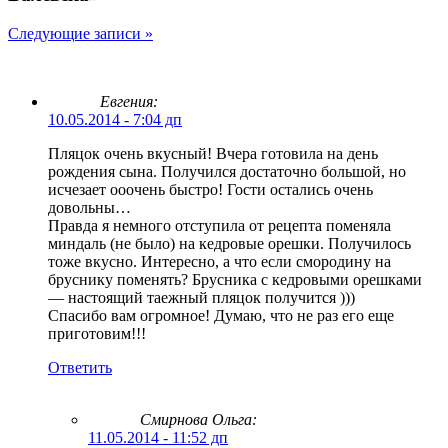
Следующие записи »
Евгения:
10.05.2014 - 7:04 дп
Пляцок очень вкусный! Вчера готовила на день
рождения сына. Получился достаточно большой, но
исчезает ооочень быстро! Гости остались очень
довольны…
Правда я немного отступила от рецепта поменяла
миндаль (не было) на кедровые орешки. Получилось
тоже вкусно. Интересно, а что если смородину на
бруснику поменять? Брусника с кедровыми орешками
— настоящий таежный пляцок получится )))
Спасибо вам огромное! Думаю, что не раз его еще
приготовим!!!
Ответить
Смирнова Ольга
:
11.05.2014 - 11:52 дп