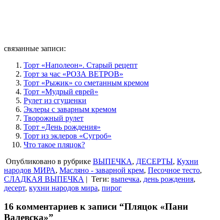
связанные записи:
Торт «Наполеон». Старый рецепт
Торт за час «РОЗА ВЕТРОВ»
Торт «Рыжик» со сметанным кремом
Торт «Мудрый еврей»
Рулет из сгущенки
Эклеры с заварным кремом
Творожный рулет
Торт «День рождения»
Торт из эклеров «Сугроб»
Что такое пляцок?
Опубликовано в рубрике
ВЫПЕЧКА
,
ДЕСЕРТЫ
,
Кухни
народов МИРА
,
Масляно - заварной крем
,
Песочное тесто
,
СЛАДКАЯ ВЫПЕЧКА
|
Теги:
выпечка
,
день рождения
,
десерт
,
кухни народов мира
,
пирог
16 комментариев к записи “Пляцок «Пани
Валевска»”