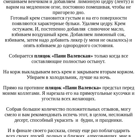
смешиваем венчиком и добавляем лимонную цедру (ленту) и
варим на медленном огне, постоянно помешивая, чтобы не
пригорело дно.
Готовый крем становится густым и на его поверхности
появляются характерные бульки. Удаляем цедру. Крем
остужаем. И, постепенно добавляя сливочное масло,
взбиваем воздушный крем. Добавляем лимонный сок,
взбиваем, затем надо добавить ликер (у меня не оказалось) и
опять взбиваем до однородного состояния.
Собирается
пляцок «Пани Валевская»
только когда все
составляющие полностью остынут.
На корж выкладываем весь крем и закрываем вторым коржом.
Убираем в холодильник, лучше на ночь.
Прямо на противне
пляцок «Пани Валевска»
предстал перед
моими коллегами. Я нарезала его на прямоугольные кусочки и
угостила всех желающих.
Собрав большое количество положительных отзывов, могу
смело и вам рекомендовать испечь этот, в целом, несложный
десерт, способный украсить и будни, и праздники.
И в финале своего рассказа, спешу еще раз поблагодарить
всех своих друзей, родных и близких, адресовавших мне в