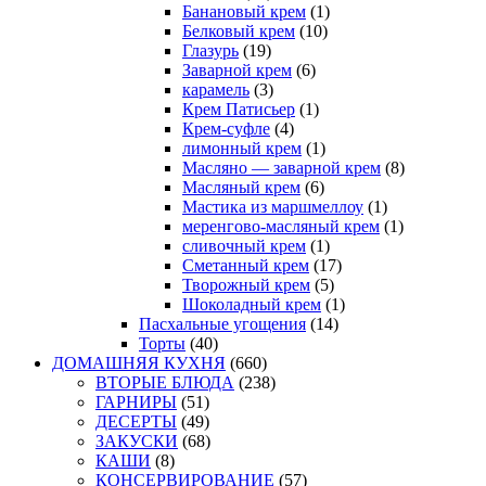
Банановый крем
(1)
Белковый крем
(10)
Глазурь
(19)
Заварной крем
(6)
карамель
(3)
Крем Патисьер
(1)
Крем-суфле
(4)
лимонный крем
(1)
Масляно — заварной крем
(8)
Масляный крем
(6)
Мастика из маршмеллоу
(1)
меренгово-масляный крем
(1)
сливочный крем
(1)
Сметанный крем
(17)
Творожный крем
(5)
Шоколадный крем
(1)
Пасхальные угощения
(14)
Торты
(40)
ДОМАШНЯЯ КУХНЯ
(660)
ВТОРЫЕ БЛЮДА
(238)
ГАРНИРЫ
(51)
ДЕСЕРТЫ
(49)
ЗАКУСКИ
(68)
КАШИ
(8)
КОНСЕРВИРОВАНИЕ
(57)