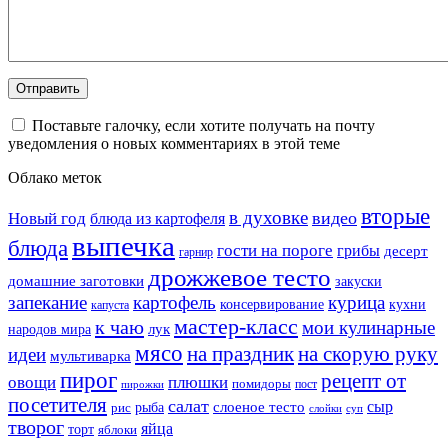
Поставьте галочку, если хотите получать на почту
уведомления о новых комментариях в этой теме
Облако меток
вторые
в духовке
видео
Новый год
блюда из картофеля
выпечка
блюда
гости на пороге
грибы
десерт
гарнир
дрожжевое тесто
домашние заготовки
закуски
запекание
картофель
курица
кухни
консервирование
капуста
мастер-класс
к чаю
мои кулинарные
лук
народов мира
мясо
на праздник
на скорую руку
идеи
мультиварка
пирог
рецепт от
овощи
плюшки
помидоры
пост
пирожки
посетителя
салат
сыр
рыба
слоеное тесто
рис
суп
слойки
творог
яйца
торт
яблоки