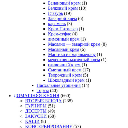
Банановый крем
(1)
Белковый крем
(10)
Глазурь
(19)
Заварной крем
(6)
карамель
(3)
Крем Патисьер
(1)
Крем-суфле
(4)
лимонный крем
(1)
Масляно — заварной крем
(8)
Масляный крем
(6)
Мастика из маршмеллоу
(1)
меренгово-масляный крем
(1)
сливочный крем
(1)
Сметанный крем
(17)
Творожный крем
(5)
Шоколадный крем
(1)
Пасхальные угощения
(14)
Торты
(40)
ДОМАШНЯЯ КУХНЯ
(660)
ВТОРЫЕ БЛЮДА
(238)
ГАРНИРЫ
(51)
ДЕСЕРТЫ
(49)
ЗАКУСКИ
(68)
КАШИ
(8)
КОНСЕРВИРОВАНИЕ
(57)