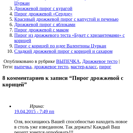
Цуркан
Дрожжевой пирог с курагой
Пирог дрожжевой «Сердце»
Красивый дрожжевой пирог с капустой и печенью
Дрожжевой пирог с яблоками
Пирог дрожжевой с маком
Пирог из дрожжевого теста «Букет с хризантемами» с
корицей
Пирог с корицей по идее Валентины Цуркан
Сладкий дрожжевой пирог с корицей и сахаром
Опубликовано в рубрике
ВЫПЕЧКА
,
Дрожжевое тесто
|
Теги:
выпечка
,
дрожжевое тесто
,
мастер-класс
,
пирог
8 комментариев к записи “Пирог дрожжевой с
корицей”
Ирина:
19.04.2015 - 7:49 пп
Оля, восхищаюсь Вашей способностью находить новое
в столь уже изведанном. Так держать! Каждый Ваш
рецепт хочется опробовать!!!