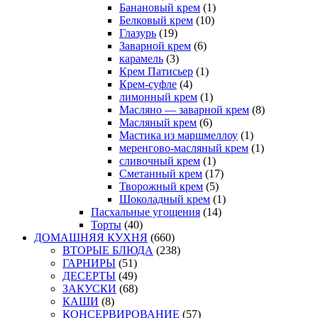
Банановый крем
(1)
Белковый крем
(10)
Глазурь
(19)
Заварной крем
(6)
карамель
(3)
Крем Патисьер
(1)
Крем-суфле
(4)
лимонный крем
(1)
Масляно — заварной крем
(8)
Масляный крем
(6)
Мастика из маршмеллоу
(1)
меренгово-масляный крем
(1)
сливочный крем
(1)
Сметанный крем
(17)
Творожный крем
(5)
Шоколадный крем
(1)
Пасхальные угощения
(14)
Торты
(40)
ДОМАШНЯЯ КУХНЯ
(660)
ВТОРЫЕ БЛЮДА
(238)
ГАРНИРЫ
(51)
ДЕСЕРТЫ
(49)
ЗАКУСКИ
(68)
КАШИ
(8)
КОНСЕРВИРОВАНИЕ
(57)