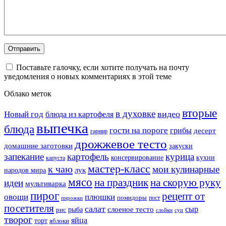
Поставьте галочку, если хотите получать на почту
уведомления о новых комментариях в этой теме
Облако меток
вторые
в духовке
видео
Новый год
блюда из картофеля
выпечка
блюда
гости на пороге
грибы
десерт
гарнир
дрожжевое тесто
домашние заготовки
закуски
запекание
картофель
курица
кухни
консервирование
капуста
мастер-класс
к чаю
мои кулинарные
лук
народов мира
мясо
на праздник
на скорую руку
идеи
мультиварка
пирог
рецепт от
овощи
плюшки
помидоры
пост
пирожки
посетителя
салат
сыр
рыба
слоеное тесто
рис
суп
слойки
творог
яйца
торт
яблоки