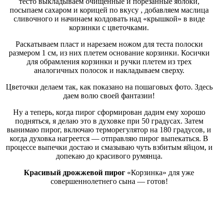
тесто выкладываем очищенные и порезанные яблоки,
посыпаем сахаром и корицей по вкусу , добавляем маслица
сливочного и начинаем колдовать над «крышкой» в виде
корзинки с цветочками.
Раскатываем пласт и нарезаем ножом для теста полоски
размером 1 см, из них плетем основание корзинки. Косички
для обрамления корзинки и ручки плетем из трех
аналогичных полосок и накладываем сверху.
Цветочки делаем так, как показано на пошаговых фото. Здесь
даем волю своей фантазии!
Ну а теперь, когда пирог сформирован дадим ему хорошо
подняться, я делаю это в духовке при 50 градусах. Затем
вынимаю пирог, включаю терморегулятор на 180 градусов, и
когда духовка нагреется — отправляю пирог выпекаться. В
процессе выпечки достаю и смазываю чуть взбитым яйцом, и
допекаю до красивого румянца.
Красивый дрожжевой пирог
«Корзинка» для уже
совершеннолетнего сына — готов!