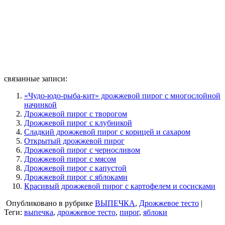
связанные записи:
«Чудо-юдо-рыба-кит» дрожжевой пирог с многослойной
начинкой
Дрожжевой пирог с творогом
Дрожжевой пирог с клубникой
Сладкий дрожжевой пирог с корицей и сахаром
Открытый дрожжевой пирог
Дрожжевой пирог с черносливом
Дрожжевой пирог с мясом
Дрожжевой пирог с капустой
Дрожжевой пирог с яблоками
Красивый дрожжевой пирог с картофелем и сосисками
Опубликовано в рубрике
ВЫПЕЧКА
,
Дрожжевое тесто
|
Теги:
выпечка
,
дрожжевое тесто
,
пирог
,
яблоки