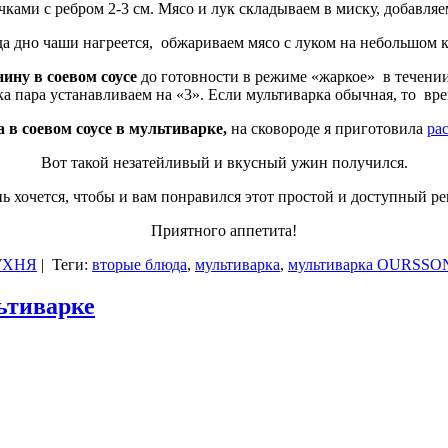
ами с ребром 2-3 см. Мясо и лук складываем в миску, добавляе
а дно чаши нагреется, обжариваем мясо с луком на небольшом к
нину в соевом соусе
до готовности в режиме «жаркое» в течении
ка пара устанавливаем на «3». Если мультиварка обычная, то вр
 в соевом соусе в мультиварке,
на сковороде я приготовила
ра
Вот такой незатейливый и вкусный ужин получился.
ь хочется, чтобы и вам понравился этот простой и доступный ре
Приятного аппетита!
УХНЯ
|
Теги:
вторые блюда
,
мультиварка
,
мультиварка OURSSO
ьтиварке