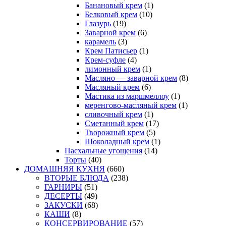
Банановый крем
(1)
Белковый крем
(10)
Глазурь
(19)
Заварной крем
(6)
карамель
(3)
Крем Патисьер
(1)
Крем-суфле
(4)
лимонный крем
(1)
Масляно — заварной крем
(8)
Масляный крем
(6)
Мастика из маршмеллоу
(1)
меренгово-масляный крем
(1)
сливочный крем
(1)
Сметанный крем
(17)
Творожный крем
(5)
Шоколадный крем
(1)
Пасхальные угощения
(14)
Торты
(40)
ДОМАШНЯЯ КУХНЯ
(660)
ВТОРЫЕ БЛЮДА
(238)
ГАРНИРЫ
(51)
ДЕСЕРТЫ
(49)
ЗАКУСКИ
(68)
КАШИ
(8)
КОНСЕРВИРОВАНИЕ
(57)