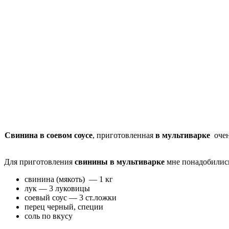
Свинина в соевом соусе
, приготовленная
в мультиварке
очен
Для приготовления
свинины в мультиварке
мне понадобилис
свинина (мякоть) — 1 кг
лук — 3 луковицы
соевый соус — 3 ст.ложки
перец черный, специи
соль по вкусу