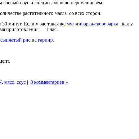
м соевый соус и специи , хорошо перемешиваем.
оличестве растительного масла со всех сторон.
 30 минут. Если у вас такая же
мультиварка-скороварка
, как у
емя приготовления — 1 час.
ссыпчатый рис
на
гарнир
.
цепт.
N
,
мясо
,
соус
|
8 комментариев »