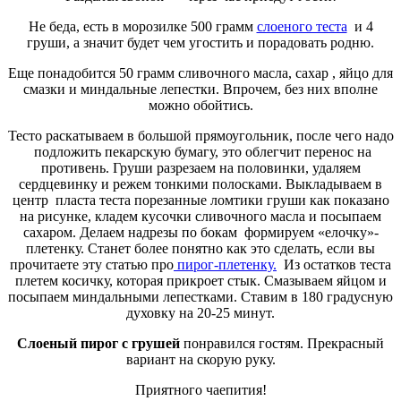
Не беда, есть в морозилке 500 грамм
слоеного теста
и 4
груши, а значит будет чем угостить и порадовать родню.
Еще понадобится 50 грамм сливочного масла, сахар , яйцо для
смазки и миндальные лепестки. Впрочем, без них вполне
можно обойтись.
Тесто раскатываем в большой прямоугольник, после чего надо
подложить пекарскую бумагу, это облегчит перенос на
противень. Груши разрезаем на половинки, удаляем
сердцевинку и режем тонкими полосками. Выкладываем в
центр пласта теста порезанные ломтики груши как показано
на рисунке, кладем кусочки сливочного масла и посыпаем
сахаром. Делаем надрезы по бокам формируем «елочку»-
плетенку. Станет более понятно как это сделать, если вы
прочитаете эту статью про
пирог-плетенку.
Из остатков теста
плетем косичку, которая прикроет стык. Смазываем яйцом и
посыпаем миндальными лепестками. Ставим в 180 градусную
духовку на 20-25 минут.
Слоеный пирог с грушей
понравился гостям. Прекрасный
вариант на скорую руку.
Приятного чаепития!