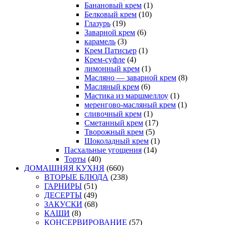
Банановый крем
(1)
Белковый крем
(10)
Глазурь
(19)
Заварной крем
(6)
карамель
(3)
Крем Патисьер
(1)
Крем-суфле
(4)
лимонный крем
(1)
Масляно — заварной крем
(8)
Масляный крем
(6)
Мастика из маршмеллоу
(1)
меренгово-масляный крем
(1)
сливочный крем
(1)
Сметанный крем
(17)
Творожный крем
(5)
Шоколадный крем
(1)
Пасхальные угощения
(14)
Торты
(40)
ДОМАШНЯЯ КУХНЯ
(660)
ВТОРЫЕ БЛЮДА
(238)
ГАРНИРЫ
(51)
ДЕСЕРТЫ
(49)
ЗАКУСКИ
(68)
КАШИ
(8)
КОНСЕРВИРОВАНИЕ
(57)