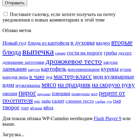
Поставьте галочку, если хотите получать на почту
уведомления о новых комментариях в этой теме
Облако меток
вторые
в духовке
видео
Новый год
блюда из картофеля
выпечка
блюда
гости на пороге
грибы
десерт
гарнир
дрожжевое тесто
домашние заготовки
закуски
запекание
картофель
курица
кухни
консервирование
капуста
мастер-класс
к чаю
мои кулинарные
лук
народов мира
мясо
на праздник
на скорую руку
идеи
мультиварка
пирог
рецепт от
овощи
плюшки
помидоры
пост
пирожки
посетителя
салат
сыр
рыба
слоеное тесто
рис
суп
слойки
творог
яйца
торт
яблоки
Для показа облака WP-Cumulus необходим
Flash Player 9
или
выше.
Загрузка...