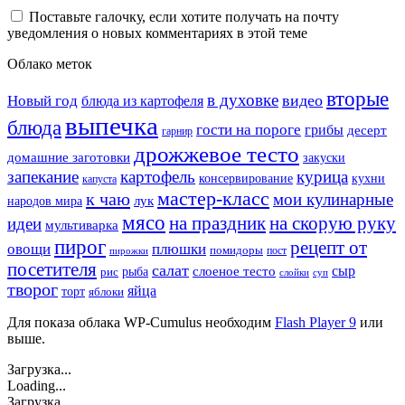
Поставьте галочку, если хотите получать на почту
уведомления о новых комментариях в этой теме
Облако меток
вторые
в духовке
видео
Новый год
блюда из картофеля
выпечка
блюда
гости на пороге
грибы
десерт
гарнир
дрожжевое тесто
домашние заготовки
закуски
запекание
картофель
курица
кухни
консервирование
капуста
мастер-класс
к чаю
мои кулинарные
лук
народов мира
мясо
на праздник
на скорую руку
идеи
мультиварка
пирог
рецепт от
овощи
плюшки
помидоры
пост
пирожки
посетителя
салат
сыр
рыба
слоеное тесто
рис
суп
слойки
творог
яйца
торт
яблоки
Для показа облака WP-Cumulus необходим
Flash Player 9
или
выше.
Загрузка...
Loading...
Загрузка...