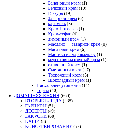
Банановый крем
(1)
Белковый крем
(10)
Глазурь
(19)
Заварной крем
(6)
карамель
(3)
Крем Патисьер
(1)
Крем-суфле
(4)
лимонный крем
(1)
Масляно — заварной крем
(8)
Масляный крем
(6)
Мастика из маршмеллоу
(1)
меренгово-масляный крем
(1)
сливочный крем
(1)
Сметанный крем
(17)
Творожный крем
(5)
Шоколадный крем
(1)
Пасхальные угощения
(14)
Торты
(40)
ДОМАШНЯЯ КУХНЯ
(660)
ВТОРЫЕ БЛЮДА
(238)
ГАРНИРЫ
(51)
ДЕСЕРТЫ
(49)
ЗАКУСКИ
(68)
КАШИ
(8)
КОНСЕРВИРОВАНИЕ
(57)