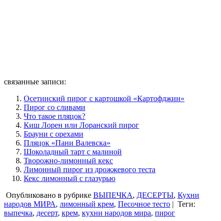
связанные записи:
Осетинский пирог с картошкой «Картофджин»
Пирог со сливами
Что такое пляцок?
Киш Лорен или Лоранский пирог
Брауни с орехами
Пляцок «Пани Валевска»
Шоколадный тарт с малиной
Творожно-лимонный кекс
Лимонный пирог из дрожжевого теста
Кекс лимонный с глазурью
Опубликовано в рубрике
ВЫПЕЧКА
,
ДЕСЕРТЫ
,
Кухни
народов МИРА
,
лимонный крем
,
Песочное тесто
|
Теги:
выпечка
,
десерт
,
крем
,
кухни народов мира
,
пирог