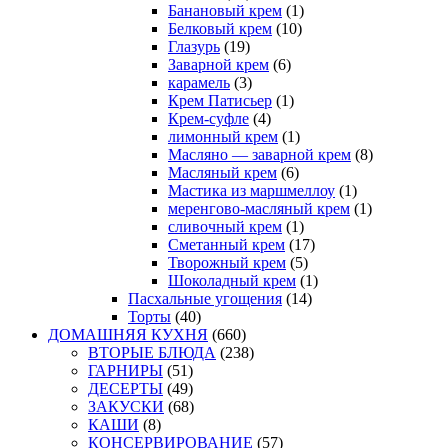
Банановый крем
(1)
Белковый крем
(10)
Глазурь
(19)
Заварной крем
(6)
карамель
(3)
Крем Патисьер
(1)
Крем-суфле
(4)
лимонный крем
(1)
Масляно — заварной крем
(8)
Масляный крем
(6)
Мастика из маршмеллоу
(1)
меренгово-масляный крем
(1)
сливочный крем
(1)
Сметанный крем
(17)
Творожный крем
(5)
Шоколадный крем
(1)
Пасхальные угощения
(14)
Торты
(40)
ДОМАШНЯЯ КУХНЯ
(660)
ВТОРЫЕ БЛЮДА
(238)
ГАРНИРЫ
(51)
ДЕСЕРТЫ
(49)
ЗАКУСКИ
(68)
КАШИ
(8)
КОНСЕРВИРОВАНИЕ
(57)