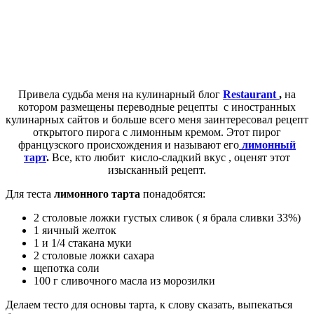
Привела судьба меня на кулинарный блог
Restaurant
,
на
котором размещены переводные рецепты с иностранных
кулинарных сайтов и больше всего меня заинтересовал рецепт
открытого пирога с лимонным кремом. Этот пирог
французского происхождения и называют его
лимонный
тарт
.
Все, кто любит кисло-сладкий вкус , оценят этот
изысканный рецепт.
Для теста
лимонного тарта
понадобятся:
2 столовые ложки густых сливок ( я брала сливки 33%)
1 яичный желток
1 и 1/4 стакана муки
2 столовые ложки сахара
щепотка соли
100 г сливочного масла из морозилки
Делаем тесто для основы тарта, к слову сказать, выпекаться