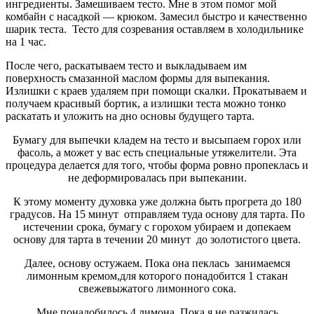
ингредиенты. Замешиваем тесто. Мне в этом помог мой
комбайн с насадкой — крюком. Замесил быстро и качественно
шарик теста. Тесто для созревания оставляем в холодильнике
на 1 час.
После чего, раскатываем тесто и выкладываем им
поверхность смазанной маслом формы для выпекания.
Излишки с краев удаляем при помощи скалки. Прокатываем и
получаем красивый бортик, а излишки теста можно тонко
раскатать и уложить на дно основы будущего тарта.
Бумагу для выпечки кладем на тесто и высыпаем горох или
фасоль, а может у вас есть специальные утяжелители. Эта
процедура делается для того, чтобы форма ровно пропеклась и
не деформировалась при выпекании.
К этому моменту духовка уже должна быть прогрета до 180
градусов. На 15 минут отправляем туда основу для тарта. По
истечении срока, бумагу с горохом убираем и допекаем
основу для тарта в течении 20 минут до золотистого цвета.
Далее, основу остужаем. Пока она пеклась занимаемся
лимонным кремом,для которого понадобится 1 стакан
свежевыжатого лимонного сока.
Мне понадобилось 4 лимона. Пока я не разжилась