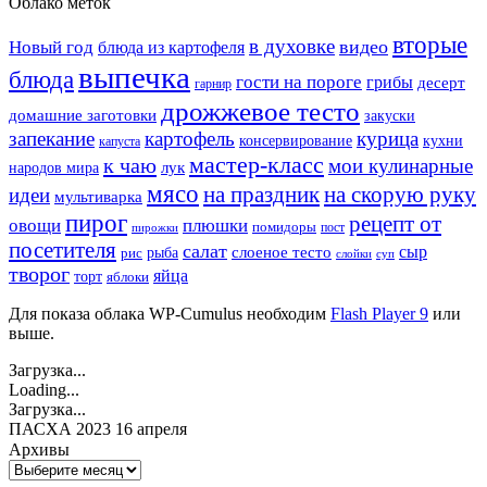
Облако меток
вторые
в духовке
видео
Новый год
блюда из картофеля
выпечка
блюда
гости на пороге
грибы
десерт
гарнир
дрожжевое тесто
домашние заготовки
закуски
запекание
картофель
курица
кухни
консервирование
капуста
мастер-класс
к чаю
мои кулинарные
лук
народов мира
мясо
на праздник
на скорую руку
идеи
мультиварка
пирог
рецепт от
овощи
плюшки
помидоры
пост
пирожки
посетителя
салат
сыр
рыба
слоеное тесто
рис
суп
слойки
творог
яйца
торт
яблоки
Для показа облака WP-Cumulus необходим
Flash Player 9
или
выше.
Загрузка...
Loading...
Загрузка...
ПАСХА 2023 16 апреля
Архивы
Архивы