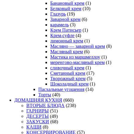
Банановый крем
(1)
Белковый крем
(10)
Глазурь
(19)
Заварной крем
(6)
карамель
(3)
Крем Патисьер
(1)
Крем-суфле
(4)
лимонный крем
(1)
Масляно — заварной крем
(8)
Масляный крем
(6)
Мастика из маршмеллоу
(1)
меренгово-масляный крем
(1)
сливочный крем
(1)
Сметанный крем
(17)
Творожный крем
(5)
Шоколадный крем
(1)
Пасхальные угощения
(14)
Торты
(40)
ДОМАШНЯЯ КУХНЯ
(660)
ВТОРЫЕ БЛЮДА
(238)
ГАРНИРЫ
(51)
ДЕСЕРТЫ
(49)
ЗАКУСКИ
(68)
КАШИ
(8)
КОНСЕРВИРОВАНИЕ
(57)