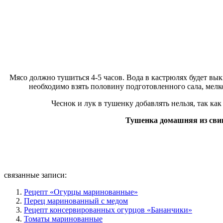
Мясо должно тушиться 4-5 часов. Вода в кастрюлях будет вык
необходимо взять половину подготовленного сала, мелко
Чеснок и лук в тушенку добавлять нельзя, так ка
Тушенка домашняя из св
связанные записи:
Рецепт «Огурцы маринованные»
Перец маринованный с медом
Рецепт консервированных огурцов «Бананчики»
Томаты маринованные