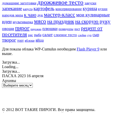
дрожжевое тесто
домашние заготовки
закуски
запекание
картофель
курица
кухни
консервирование
капуста
мастер-класс
к чаю
мои кулинарные
лук
народов мира
мясо
на праздник
на скорую руку
идеи
мультиварка
пирог
рецепт от
овощи
плюшки
помидоры
пост
пирожки
посетителя
салат
сыр
рыба
слоеное тесто
рис
суп
слойки
творог
яйца
торт
яблоки
Для показа облака WP-Cumulus необходим
Flash Player 9
или
выше.
Загрузка...
Loading...
Загрузка...
ПАСХА 2023 16 апреля
Архивы
Архивы
© 2012 ВОТ ТАКИЕ ПИРОГИ. Все права защищены.