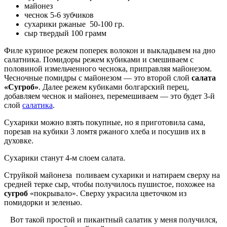
майонез
чеснок 5-6 зубчиков
сухарики ржаные 50-100 гр.
сыр твердый 100 грамм
Филе куриное режем поперек волокон и выкладывем на дно
салатника. Помидоры режем кубиками и смешиваем с
половиной измельченного чеснока, приправляя майонезом.
Чесночные помидры с майонезом — это второй слой
салата
«Сугроб»
. Далее режем кубиками болгарский перец,
добавляем чеснок и майонез, перемешиваем — это будет 3-й
слой
салатика
.
Сухарики можно взять покупные, но я приготовила сама,
порезав на кубики 3 ломтя ржаного хлеба и посушив их в
духовке.
Сухарики станут 4-м слоем салата.
Струйкой майонеза поливаем сухарики и натираем сверху на
средней терке сыр, чтобы получилось пушистое, похожее на
сугроб
«покрывало». Сверху украсила цветочком из
помидорки и зеленью.
Вот такой простой и пикантный салатик у меня получился,