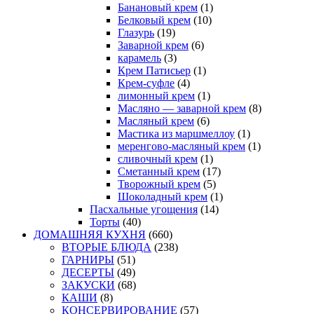
Банановый крем
(1)
Белковый крем
(10)
Глазурь
(19)
Заварной крем
(6)
карамель
(3)
Крем Патисьер
(1)
Крем-суфле
(4)
лимонный крем
(1)
Масляно — заварной крем
(8)
Масляный крем
(6)
Мастика из маршмеллоу
(1)
меренгово-масляный крем
(1)
сливочный крем
(1)
Сметанный крем
(17)
Творожный крем
(5)
Шоколадный крем
(1)
Пасхальные угощения
(14)
Торты
(40)
ДОМАШНЯЯ КУХНЯ
(660)
ВТОРЫЕ БЛЮДА
(238)
ГАРНИРЫ
(51)
ДЕСЕРТЫ
(49)
ЗАКУСКИ
(68)
КАШИ
(8)
КОНСЕРВИРОВАНИЕ
(57)