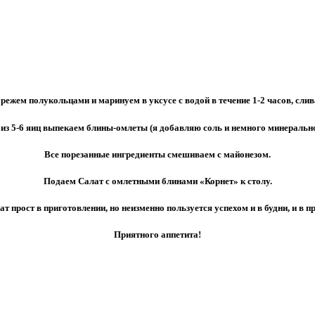
м полукольцами и маринуем в уксусе с водой в течение 1-2 часов, слив
из 5-6 яиц выпекаем блины-омлеты (я добавляю соль и немного минеральн
Все порезанные ингредиенты смешиваем с майонезом.
Подаем
Салат с омлетными блинами «Корнет»
к столу.
ат прост в приготовлении, но неизменно пользуется успехом и в будни, и в п
Приятного аппетита!