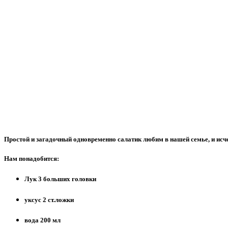
Простой и загадочный одновременно салатик любим в нашей семье, и исчез
Нам понадобится:
Лук 3 больших головки
уксус 2 ст.ложки
вода 200 мл