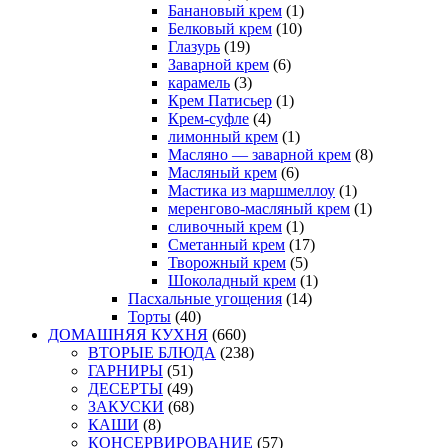
Банановый крем
(1)
Белковый крем
(10)
Глазурь
(19)
Заварной крем
(6)
карамель
(3)
Крем Патисьер
(1)
Крем-суфле
(4)
лимонный крем
(1)
Масляно — заварной крем
(8)
Масляный крем
(6)
Мастика из маршмеллоу
(1)
меренгово-масляный крем
(1)
сливочный крем
(1)
Сметанный крем
(17)
Творожный крем
(5)
Шоколадный крем
(1)
Пасхальные угощения
(14)
Торты
(40)
ДОМАШНЯЯ КУХНЯ
(660)
ВТОРЫЕ БЛЮДА
(238)
ГАРНИРЫ
(51)
ДЕСЕРТЫ
(49)
ЗАКУСКИ
(68)
КАШИ
(8)
КОНСЕРВИРОВАНИЕ
(57)