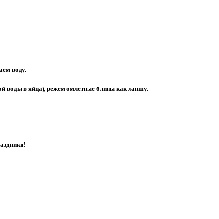
аем воду.
ой воды в яйца), режем
омлетные блины
как лапшу.
раздники!