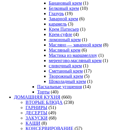
Банановый крем
(1)
Белковый крем
(10)
Глазурь
(19)
Заварной крем
(6)
карамель
(3)
Крем Патисьер
(1)
Крем-суфле
(4)
лимонный крем
(1)
Масляно — заварной крем
(8)
Масляный крем
(6)
Мастика из маршмеллоу
(1)
меренгово-масляный крем
(1)
сливочный крем
(1)
Сметанный крем
(17)
Творожный крем
(5)
Шоколадный крем
(1)
Пасхальные угощения
(14)
Торты
(40)
ДОМАШНЯЯ КУХНЯ
(660)
ВТОРЫЕ БЛЮДА
(238)
ГАРНИРЫ
(51)
ДЕСЕРТЫ
(49)
ЗАКУСКИ
(68)
КАШИ
(8)
КОНСЕРВИРОВАНИЕ
(57)