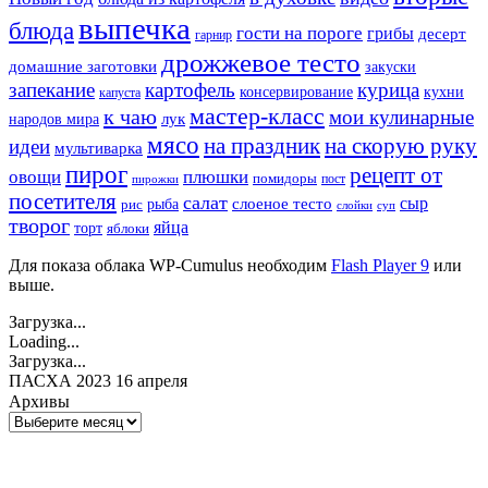
выпечка
блюда
гости на пороге
грибы
десерт
гарнир
дрожжевое тесто
домашние заготовки
закуски
запекание
картофель
курица
кухни
консервирование
капуста
мастер-класс
к чаю
мои кулинарные
лук
народов мира
мясо
на праздник
на скорую руку
идеи
мультиварка
пирог
рецепт от
овощи
плюшки
помидоры
пост
пирожки
посетителя
салат
сыр
рыба
слоеное тесто
рис
суп
слойки
творог
яйца
торт
яблоки
Для показа облака WP-Cumulus необходим
Flash Player 9
или
выше.
Загрузка...
Loading...
Загрузка...
ПАСХА 2023 16 апреля
Архивы
Архивы