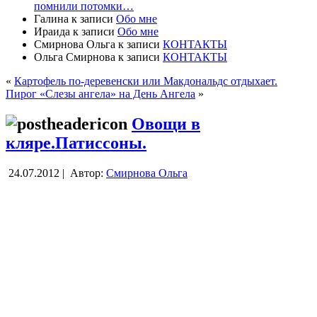
помнили потомки…
Галина
к записи
Обо мне
Ираида
к записи
Обо мне
Смирнова Ольга
к записи
КОНТАКТЫ
Ольга Смирнова
к записи
КОНТАКТЫ
«
Картофель по-деревенски или Макдональдс отдыхает.
Пирог «Слезы ангела» на День Ангела
»
Овощи в
кляре.Патиссоны.
24.07.2012 |
Автор:
Смирнова Ольга