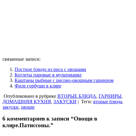
связанные записи:
Постное блюдо из риса с овощами
Котлеты паровые в мультиварке
Каштаны рыбные с рисово-овощным гарниром
Филе горбуши в кляре
Опубликовано в рубрике
ВТОРЫЕ БЛЮДА
,
ГАРНИРЫ
,
ДОМАШНЯЯ КУХНЯ
,
ЗАКУСКИ
|
Теги:
вторые блюда
,
закуски
,
овощи
6 комментариев к записи “Овощи в
кляре.Патиссоны.”