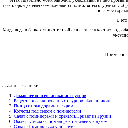
Итак тщательно моем баночки, укладываем на дно промытые
помидорки укладываем довольно плотно, затем огурчики с обр
по самое горлы
В это
Когда вода в банках станет теплой сливаем ее в кастрюлю, до
уксусно
Примерно 
связанные записи:
Домашнее консервирование огурцов
Рецепт консервированных огурцов «Бананчики»
Пицца с помидорами и сыром
Котлеты под сыром с помидорами
Салат с помидорами и орехами.Привет из Грузии
Омлет «Летом» с помидорами и зеленым луком
Салат «Помидоры,огурцы,лук»