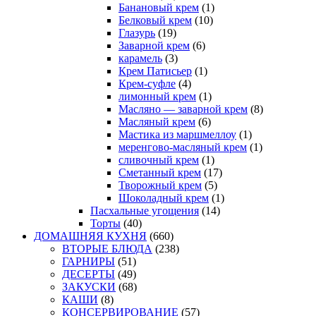
Банановый крем
(1)
Белковый крем
(10)
Глазурь
(19)
Заварной крем
(6)
карамель
(3)
Крем Патисьер
(1)
Крем-суфле
(4)
лимонный крем
(1)
Масляно — заварной крем
(8)
Масляный крем
(6)
Мастика из маршмеллоу
(1)
меренгово-масляный крем
(1)
сливочный крем
(1)
Сметанный крем
(17)
Творожный крем
(5)
Шоколадный крем
(1)
Пасхальные угощения
(14)
Торты
(40)
ДОМАШНЯЯ КУХНЯ
(660)
ВТОРЫЕ БЛЮДА
(238)
ГАРНИРЫ
(51)
ДЕСЕРТЫ
(49)
ЗАКУСКИ
(68)
КАШИ
(8)
КОНСЕРВИРОВАНИЕ
(57)