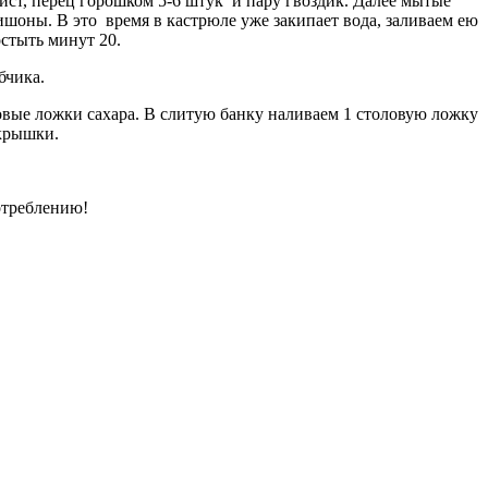
ист, перец горошком 5-6 штук и пару гвоздик. Далее мытые
шоны. В это время в кастрюле уже закипает вода, заливаем ею
стыть минут 20.
бчика.
ловые ложки сахара. В слитую банку наливаем 1 столовую ложку
 крышки.
отреблению!