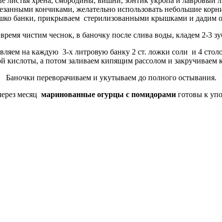
 листья хрена, смородины, вишни, зонтик укропа и лавровый л
езанными кончиками, желательно использовать небольшие корни
шко банки, прикрываем стерилизованными крышками и дадим о
 время чистим чеснок, в баночку после слива воды, кладем 2-3 зу
бавляем на каждую 3-х литровую банку 2 ст. ложки соли и 4 сто
й кислоты, а потом заливаем кипящим рассолом и закручиваем
Баночки переворачиваем и укутываем до полного остывания.
через месяц
маринованные огурцы с помидорами
готовы к уп