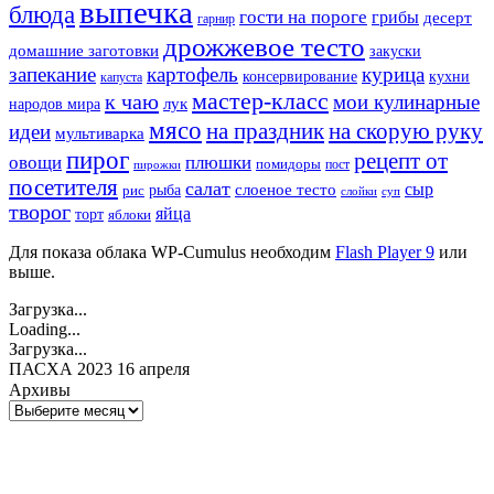
выпечка
блюда
гости на пороге
грибы
десерт
гарнир
дрожжевое тесто
домашние заготовки
закуски
запекание
картофель
курица
кухни
консервирование
капуста
мастер-класс
к чаю
мои кулинарные
лук
народов мира
мясо
на праздник
на скорую руку
идеи
мультиварка
пирог
рецепт от
овощи
плюшки
помидоры
пост
пирожки
посетителя
салат
сыр
рыба
слоеное тесто
рис
суп
слойки
творог
яйца
торт
яблоки
Для показа облака WP-Cumulus необходим
Flash Player 9
или
выше.
Загрузка...
Loading...
Загрузка...
ПАСХА 2023 16 апреля
Архивы
Архивы