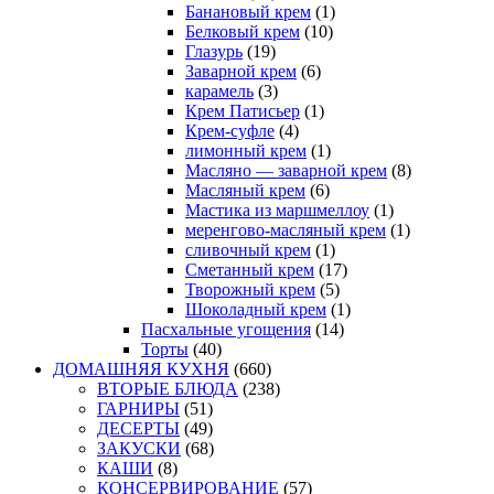
Банановый крем
(1)
Белковый крем
(10)
Глазурь
(19)
Заварной крем
(6)
карамель
(3)
Крем Патисьер
(1)
Крем-суфле
(4)
лимонный крем
(1)
Масляно — заварной крем
(8)
Масляный крем
(6)
Мастика из маршмеллоу
(1)
меренгово-масляный крем
(1)
сливочный крем
(1)
Сметанный крем
(17)
Творожный крем
(5)
Шоколадный крем
(1)
Пасхальные угощения
(14)
Торты
(40)
ДОМАШНЯЯ КУХНЯ
(660)
ВТОРЫЕ БЛЮДА
(238)
ГАРНИРЫ
(51)
ДЕСЕРТЫ
(49)
ЗАКУСКИ
(68)
КАШИ
(8)
КОНСЕРВИРОВАНИЕ
(57)