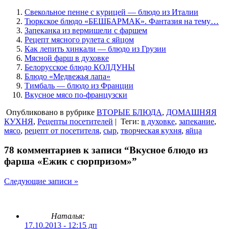
Свекольное пенне с курицей — блюдо из Италии
Тюркское блюдо «БЕШБАРМАК». Фантазия на тему…
Запеканка из вермишели с фаршем
Рецепт мясного рулета с яйцом
Как лепить хинкали — блюдо из Грузии
Мясной фарш в духовке
Белорусское блюдо КОЛДУНЫ
Блюдо «Медвежья лапа»
Тимбаль — блюдо из Франции
Вкусное мясо по-французски
Опубликовано в рубрике
ВТОРЫЕ БЛЮДА
,
ДОМАШНЯЯ
КУХНЯ
,
Рецепты посетителей
|
Теги:
в духовке
,
запекание
,
мясо
,
рецепт от посетителя
,
сыр
,
творческая кухня
,
яйца
78 комментариев к записи “Вкусное блюдо из
фарша «Ежик с сюрпризом»”
Следующие записи »
Наталья:
17.10.2013 - 12:15 дп