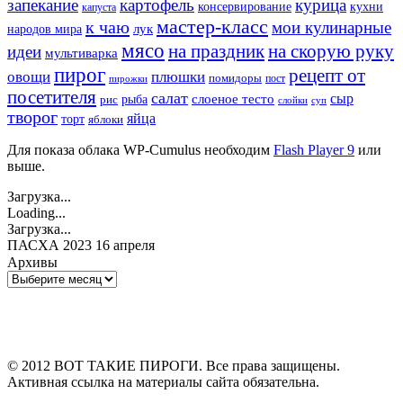
запекание
картофель
курица
кухни
консервирование
капуста
мастер-класс
к чаю
мои кулинарные
лук
народов мира
мясо
на праздник
на скорую руку
идеи
мультиварка
пирог
рецепт от
овощи
плюшки
помидоры
пост
пирожки
посетителя
салат
сыр
рыба
слоеное тесто
рис
суп
слойки
творог
яйца
торт
яблоки
Для показа облака WP-Cumulus необходим
Flash Player 9
или
выше.
Загрузка...
Loading...
Загрузка...
ПАСХА 2023 16 апреля
Архивы
Архивы
© 2012 ВОТ ТАКИЕ ПИРОГИ. Все права защищены.
Активная ссылка на материалы сайта обязательна.