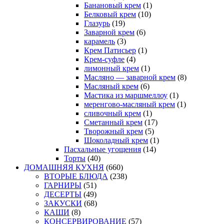
Банановый крем
(1)
Белковый крем
(10)
Глазурь
(19)
Заварной крем
(6)
карамель
(3)
Крем Патисьер
(1)
Крем-суфле
(4)
лимонный крем
(1)
Масляно — заварной крем
(8)
Масляный крем
(6)
Мастика из маршмеллоу
(1)
меренгово-масляный крем
(1)
сливочный крем
(1)
Сметанный крем
(17)
Творожный крем
(5)
Шоколадный крем
(1)
Пасхальные угощения
(14)
Торты
(40)
ДОМАШНЯЯ КУХНЯ
(660)
ВТОРЫЕ БЛЮДА
(238)
ГАРНИРЫ
(51)
ДЕСЕРТЫ
(49)
ЗАКУСКИ
(68)
КАШИ
(8)
КОНСЕРВИРОВАНИЕ
(57)