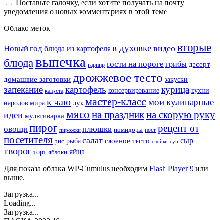
Поставьте галочку, если хотите получать на почту
уведомления о новых комментариях в этой теме
Облако меток
вторые
в духовке
видео
Новый год
блюда из картофеля
выпечка
блюда
гости на пороге
грибы
десерт
гарнир
дрожжевое тесто
домашние заготовки
закуски
запекание
картофель
курица
кухни
консервирование
капуста
мастер-класс
к чаю
мои кулинарные
лук
народов мира
мясо
на праздник
на скорую руку
идеи
мультиварка
пирог
рецепт от
овощи
плюшки
помидоры
пост
пирожки
посетителя
салат
сыр
рыба
слоеное тесто
рис
суп
слойки
творог
яйца
торт
яблоки
Для показа облака WP-Cumulus необходим
Flash Player 9
или
выше.
Загрузка...
Loading...
Загрузка...