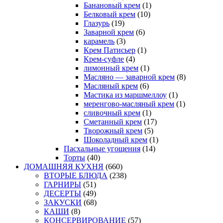
Банановый крем
(1)
Белковый крем
(10)
Глазурь
(19)
Заварной крем
(6)
карамель
(3)
Крем Патисьер
(1)
Крем-суфле
(4)
лимонный крем
(1)
Масляно — заварной крем
(8)
Масляный крем
(6)
Мастика из маршмеллоу
(1)
меренгово-масляный крем
(1)
сливочный крем
(1)
Сметанный крем
(17)
Творожный крем
(5)
Шоколадный крем
(1)
Пасхальные угощения
(14)
Торты
(40)
ДОМАШНЯЯ КУХНЯ
(660)
ВТОРЫЕ БЛЮДА
(238)
ГАРНИРЫ
(51)
ДЕСЕРТЫ
(49)
ЗАКУСКИ
(68)
КАШИ
(8)
КОНСЕРВИРОВАНИЕ
(57)