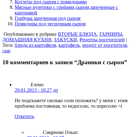
Котлеты под сыром с помидорами
Мясные рулетики с грибами,сыром,запеченные с
картошкой
Горбуша запеченная под сыром
Помидоры под чесночным сыром
Опубликовано в рубрике
ВТОРЫЕ БЛЮДА
,
ГАРНИРЫ
,
ДОМАШНЯЯ КУХНЯ
,
ЗАКУСКИ
,
Рецепты посетителей
|
Теги:
блюда из картофеля
,
картофель
,
рецепт от посетителя
,
сыр
10 комментариев к записи “Драники с сыром”
Елена:
29.01.2013 - 10:27 дп
Не подскажете сколько соли положить? у меня с этим
проблема постоянная, то недосолю, то пересолю =(
Ответить
Смирнова Ольга
: