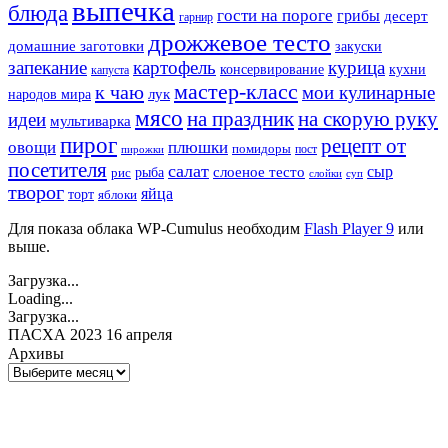
выпечка
блюда
гости на пороге
грибы
десерт
гарнир
дрожжевое тесто
домашние заготовки
закуски
запекание
картофель
курица
кухни
консервирование
капуста
мастер-класс
к чаю
мои кулинарные
лук
народов мира
мясо
на праздник
на скорую руку
идеи
мультиварка
пирог
рецепт от
овощи
плюшки
помидоры
пост
пирожки
посетителя
салат
сыр
рыба
слоеное тесто
рис
суп
слойки
творог
яйца
торт
яблоки
Для показа облака WP-Cumulus необходим
Flash Player 9
или
выше.
Загрузка...
Loading...
Загрузка...
ПАСХА 2023 16 апреля
Архивы
Архивы