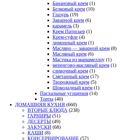
Банановый крем
(1)
Белковый крем
(10)
Глазурь
(19)
Заварной крем
(6)
карамель
(3)
Крем Патисьер
(1)
Крем-суфле
(4)
лимонный крем
(1)
Масляно — заварной крем
(8)
Масляный крем
(6)
Мастика из маршмеллоу
(1)
меренгово-масляный крем
(1)
сливочный крем
(1)
Сметанный крем
(17)
Творожный крем
(5)
Шоколадный крем
(1)
Пасхальные угощения
(14)
Торты
(40)
ДОМАШНЯЯ КУХНЯ
(660)
ВТОРЫЕ БЛЮДА
(238)
ГАРНИРЫ
(51)
ДЕСЕРТЫ
(49)
ЗАКУСКИ
(68)
КАШИ
(8)
КОНСЕРВИРОВАНИЕ
(57)