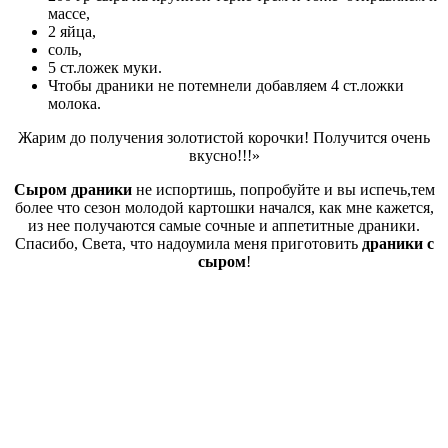
массе,
2 яйца,
соль,
5 ст.ложек муки.
Чтобы драники не потемнели добавляем 4 ст.ложки
молока.
Жарим до получения золотистой корочки! Получится очень
вкусно!!!»
Сыром драники
не испортишь, попробуйте и вы испечь,тем
более что сезон молодой картошки начался, как мне кажется,
из нее получаются самые сочные и аппетитные драники.
Спасибо, Света, что надоумила меня приготовить
драники с
сыром
!