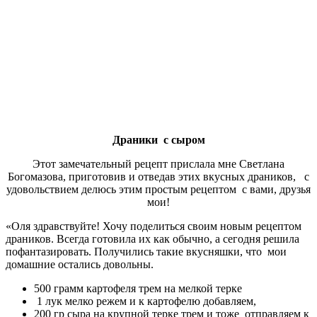
Драники с сыром
Этот замечательный рецепт прислала мне Светлана
Богомазова, приготовив и отведав этих вкусных драников, с
удовольствием делюсь этим простым рецептом с вами, друзья
мои!
«Оля здравствуйте! Хочу поделиться своим новым рецептом
драников. Всегда готовила их как обычно, а сегодня решила
пофантазировать. Получились такие вкусняшки, что мои
домашние остались довольны.
500 грамм картофеля трем на мелкой терке
1 лук мелко режем и к картофелю добавляем,
200 гр сыра на крупной терке трем и тоже отправляем к