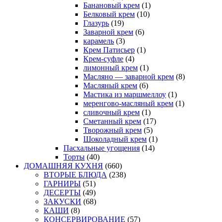
Банановый крем
(1)
Белковый крем
(10)
Глазурь
(19)
Заварной крем
(6)
карамель
(3)
Крем Патисьер
(1)
Крем-суфле
(4)
лимонный крем
(1)
Масляно — заварной крем
(8)
Масляный крем
(6)
Мастика из маршмеллоу
(1)
меренгово-масляный крем
(1)
сливочный крем
(1)
Сметанный крем
(17)
Творожный крем
(5)
Шоколадный крем
(1)
Пасхальные угощения
(14)
Торты
(40)
ДОМАШНЯЯ КУХНЯ
(660)
ВТОРЫЕ БЛЮДА
(238)
ГАРНИРЫ
(51)
ДЕСЕРТЫ
(49)
ЗАКУСКИ
(68)
КАШИ
(8)
КОНСЕРВИРОВАНИЕ
(57)