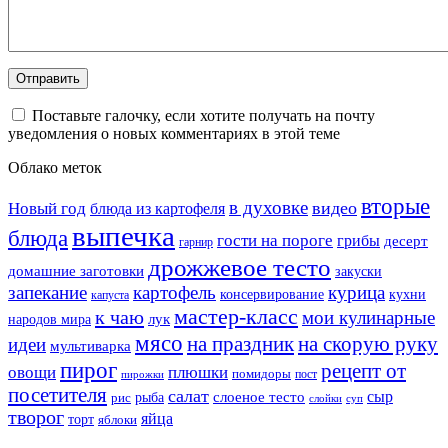
Поставьте галочку, если хотите получать на почту
уведомления о новых комментариях в этой теме
Облако меток
вторые
в духовке
видео
Новый год
блюда из картофеля
выпечка
блюда
гости на пороге
грибы
десерт
гарнир
дрожжевое тесто
домашние заготовки
закуски
запекание
картофель
курица
кухни
консервирование
капуста
мастер-класс
к чаю
мои кулинарные
лук
народов мира
мясо
на праздник
на скорую руку
идеи
мультиварка
пирог
рецепт от
овощи
плюшки
помидоры
пост
пирожки
посетителя
салат
сыр
рыба
слоеное тесто
рис
суп
слойки
творог
яйца
торт
яблоки