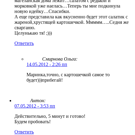
магеланская дома лежит…салатом с редькой и
морковкой уже наелась…Теперь ты мне подкинула
новую идейку…Спасибки.
А еще представила как вкусненно будет этот салатик с
жареной,хрустящей картошечкой. Ммммм…..Седня же
сварганю.
Целунькаю тя! ;)))
Ответить
Смирнова Ольга
:
14.05.2012 - 2:26 пп
Маринка,точно, с картошечкой самое то
будет)))прибегай!
Антон:
07.05.2012 - 3:53 пп
Действительно, 5 минут и готово!
Будем пробовать!
Ответить