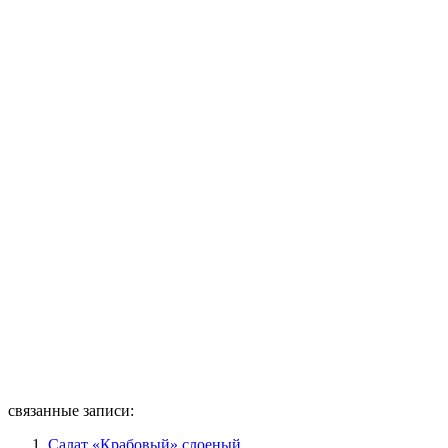
связанные записи:
Салат «Крабовый» слоеный