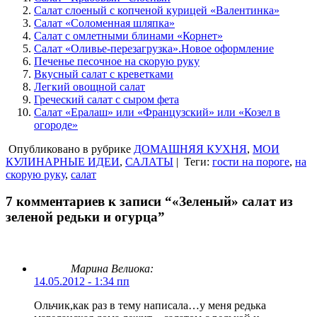
Салат слоеный с копченой курицей «Валентинка»
Салат «Соломенная шляпка»
Салат с омлетными блинами «Корнет»
Салат «Оливье-перезагрузка».Новое оформление
Печенье песочное на скорую руку
Вкусный салат с креветками
Легкий овощной салат
Греческий салат с сыром фета
Салат «Ералаш» или «Французский» или «Козел в
огороде»
Опубликовано в рубрике
ДОМАШНЯЯ КУХНЯ
,
МОИ
КУЛИНАРНЫЕ ИДЕИ
,
САЛАТЫ
|
Теги:
гости на пороге
,
на
скорую руку
,
салат
7 комментариев к записи “«Зеленый» салат из
зеленой редьки и огурца”
Марина Велиока:
14.05.2012 - 1:34 пп
Ольчик,как раз в тему написала…у меня редька