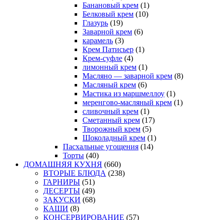
Банановый крем
(1)
Белковый крем
(10)
Глазурь
(19)
Заварной крем
(6)
карамель
(3)
Крем Патисьер
(1)
Крем-суфле
(4)
лимонный крем
(1)
Масляно — заварной крем
(8)
Масляный крем
(6)
Мастика из маршмеллоу
(1)
меренгово-масляный крем
(1)
сливочный крем
(1)
Сметанный крем
(17)
Творожный крем
(5)
Шоколадный крем
(1)
Пасхальные угощения
(14)
Торты
(40)
ДОМАШНЯЯ КУХНЯ
(660)
ВТОРЫЕ БЛЮДА
(238)
ГАРНИРЫ
(51)
ДЕСЕРТЫ
(49)
ЗАКУСКИ
(68)
КАШИ
(8)
КОНСЕРВИРОВАНИЕ
(57)